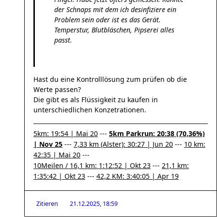
der Schnaps mit dem ich desinfiziere ein
Problem sein oder ist es das Gerät.
Temperstur, Blutbläschen, Pipserei alles
passt.
Hast du eine Kontrolllösung zum prüfen ob die
Werte passen?
Die gibt es als Flüssigkeit zu kaufen in
unterschiedlichen Konzetrationen.
5km: 19:54 | Mai 20
---
5km Parkrun: 20:38 (70,36%)
| Nov 25
---
7,33 km (Alster): 30:27 | Jun 20
---
10 km:
42:35 | Mai 20
---
10Meilen / 16,1 km: 1:12:52 | Okt 23
---
21,1 km:
1:35:42 | Okt 23
---
42,2 KM: 3:40:05 | Apr 19
Zitieren
21.12.2025, 18:59