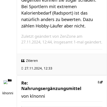
Gegenteil können sie sogar schaden.
Bei Sportlern mit extremen
Kalorienbedarf (Radsport) ist das
natürlich anders zu bewerten. Dazu
zählen Hobby-Läufer aber nicht.
Zuletzt geändert von
ZenZone
am
27.11.2024, 12:44, insgesamt 1-mal geändert.
Zitieren
27.11.2024, 12:33
Re:
8
Nahrungsergänzungsmittel
klnonni
von
klnonni