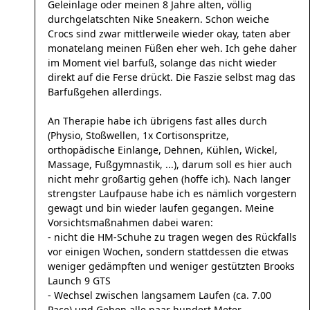
Geleinlage oder meinen 8 Jahre alten, völlig
durchgelatschten Nike Sneakern. Schon weiche
Crocs sind zwar mittlerweile wieder okay, taten aber
monatelang meinen Füßen eher weh. Ich gehe daher
im Moment viel barfuß, solange das nicht wieder
direkt auf die Ferse drückt. Die Faszie selbst mag das
Barfußgehen allerdings.
An Therapie habe ich übrigens fast alles durch
(Physio, Stoßwellen, 1x Cortisonspritze,
orthopädische Einlange, Dehnen, Kühlen, Wickel,
Massage, Fußgymnastik, ...), darum soll es hier auch
nicht mehr großartig gehen (hoffe ich). Nach langer
strengster Laufpause habe ich es nämlich vorgestern
gewagt und bin wieder laufen gegangen. Meine
Vorsichtsmaßnahmen dabei waren:
- nicht die HM-Schuhe zu tragen wegen des Rückfalls
vor einigen Wochen, sondern stattdessen die etwas
weniger gedämpften und weniger gestützten Brooks
Launch 9 GTS
- Wechsel zwischen langsamem Laufen (ca. 7.00
Pace) und Gehen alle paar hundert Meter