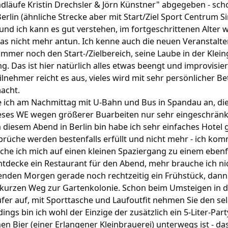
dläufe Kristin Drechsler & Jörn Künstner" abgegeben - sch
rlin (ähnliche Strecke aber mit Start/Ziel Sport Centrum S
und ich kann es gut verstehen, im fortgeschrittenen Alter wi
 das nicht mehr antun. Ich kenne auch die neuen Veranstalte
r immer noch den Start-/Zielbereich, seine Laube in der Klei
. Das ist hier natürlich alles etwas beengt und improvisier
lnehmer reicht es aus, vieles wird mit sehr persönlicher 
acht.
ich am Nachmittag mit U-Bahn und Bus in Spandau an, di
eses WE wegen größerer Buarbeiten nur sehr eingeschränkt
 diesem Abend in Berlin bin habe ich sehr einfaches Hotel g
prüche werden bestenfalls erfüllt und nicht mehr - ich komm
he ich mich auf einen kleinen Spaziergang zu einem ebenfa
ntdecke ein Restaurant für den Abend, mehr brauche ich ni
genden Morgen gerade noch rechtzeitig ein Frühstück, dan
) kurzen Weg zur Gartenkolonie. Schon beim Umsteigen in d
äufer auf, mit Sporttasche und Laufoutfit nehmen Sie den 
ngs bin ich wohl der Einzige der zusätzlich ein 5-Liter-Part
n Bier (einer Erlangener Kleinbrauerei) unterwegs ist - das