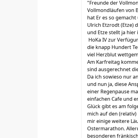
"Freunde der Vollmon
Vollmondläufen von Be
hat Er es so gemacht 
Ulrich Etzrodt (Etze)
und Etze stellt ja hie
HoKa IV zur Verfügung
die knapp Hundert Tei
viel Herzblut wettgem
Am Karfreitag komme 
sind ausgerechnet di
Da ich sowieso nur an
und nun ja, diese Ans
einer Regenpause mac
einfachen Cafe und e
Glück gibt es am fol
mich auf den (relativ
mir einige weitere L
Ostermarathon. Allerdi
besonderen fränkische