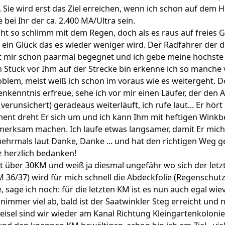
. Sie wird erst das Ziel erreichen, wenn ich schon auf dem
e bei Ihr der ca. 2.400 MA/Ultra sein.
icht so schlimm mit dem Regen, doch als es raus auf freies 
.. ein Glück das es wieder weniger wird. Der Radfahrer der 
st mir schon paarmal begegnet und ich gebe meine höchst
ein Stück vor Ihm auf der Strecke bin erkenne ich so manch
oblem, meist weiß ich schon im voraus wie es weitergeht. 
nkenntnis erfreue, sehe ich vor mir einen Läufer, der den 
verunsichert) geradeaus weiterläuft, ich rufe laut... Er hör
nt dreht Er sich um und ich kann Ihm mit heftigen Wink
erksam machen. Ich laufe etwas langsamer, damit Er mich
 mehrmals laut Danke, Danke ... und hat den richtigen Weg g
z herzlich bedanken!
t über 30KM und weiß ja diesmal ungefähr wo sich der letzte
 36/37) wird für mich schnell die Abdeckfolie (Regenschu
 sage ich noch: für die letzten KM ist es nun auch egal wiev
h nimmer viel ab, bald ist der Saatwinkler Steg erreicht und
isel sind wir wieder am Kanal Richtung Kleingartenkolonie