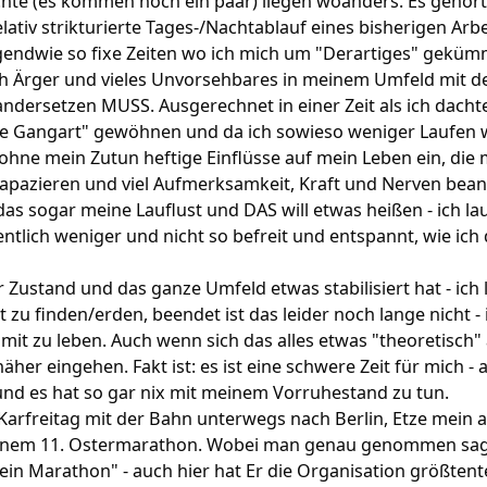
chte (es kommen noch ein paar) liegen woanders. Es gehört
lativ strikturierte Tages-/Nachtablauf eines bisherigen Arb
rgendwie so fixe Zeiten wo ich mich um "Derartiges" geküm
ch Ärger und vieles Unvorsehbares in meinem Umfeld mit d
andersetzen MUSS. Ausgerechnet in einer Zeit als ich dacht
re Gangart" gewöhnen und da ich sowieso weniger Laufen w
ohne mein Zutun heftige Einflüsse auf mein Leben ein, die
rapazieren und viel Aufmerksamkeit, Kraft und Nerven bea
das sogar meine Lauflust und DAS will etwas heißen - ich lau
ntlich weniger und nicht so befreit und entspannt, wie ich
 Zustand und das ganze Umfeld etwas stabilisiert hat - ich 
 zu finden/erden, beendet ist das leider noch lange nicht -
t zu leben. Auch wenn sich das alles etwas "theoretisch" 
her eingehen. Fakt ist: es ist eine schwere Zeit für mich - 
und es hat so gar nix mit meinem Vorruhestand zu tun.
 Karfreitag mit der Bahn unterwegs nach Berlin, Etze mein a
seinem 11. Ostermarathon. Wobei man genau genommen sa
ein Marathon" - auch hier hat Er die Organisation größtente