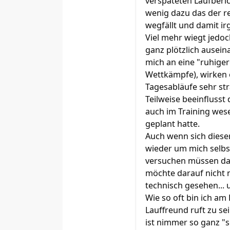
verspäteten Laufberi
wenig dazu das der re
wegfällt und damit i
Viel mehr wiegt jedo
ganz plötzlich ausein
mich an eine "ruhige
Wettkämpfe), wirken 
Tagesabläufe sehr st
Teilweise beeinflusst 
auch im Training wese
geplant hatte.
Auch wenn sich dieser
wieder um mich selbst
versuchen müssen dami
möchte darauf nicht nä
technisch gesehen... 
Wie so oft bin ich am
Lauffreund ruft zu 
ist nimmer so ganz "s