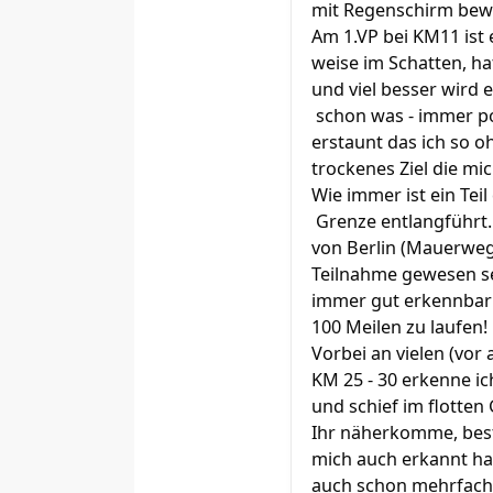
mit Regenschirm bewa
Am 1.VP bei KM11 ist 
weise im Schatten, ha
und viel besser wird e
schon was - immer pos
erstaunt das ich so oh
trockenes Ziel die mic
Wie immer ist ein Te
Grenze entlangführt.
von Berlin (Mauerwegl
Teilnahme gewesen se
immer gut erkennbar a
100 Meilen zu laufen!
Vorbei an vielen (vor
KM 25 - 30 erkenne i
und schief im flotten 
Ihr näherkomme, best
mich auch erkannt hat
auch schon mehrfach u