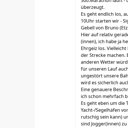
300.Marathon läuft - d
überzeugt.
Es geht endlich los,
10Uhr starten wir - Si
Gebell von Bruno (Etz
Hier auf relativ gera
(innen), ich habe ja h
Ehrgeiz los. Vielleic
der Strecke machen. Es
anderen Wetter würde
für unseren Lauf auch
ungestört unsere Bah
wird es sicherlich auc
Eine genauere Beschr
ich schon mehrfach b
Es geht eben um die T
Yacht-/Segelhäfen vor
rutschig sein kann) u
sind Jogger(innen) zu