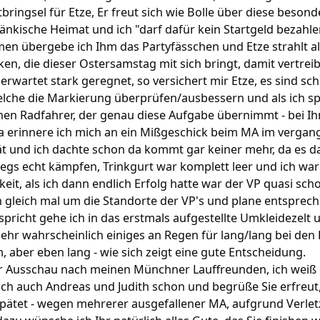
bringsel für Etze, Er freut sich wie Bolle über diese beson
fränkische Heimat und ich "darf dafür kein Startgeld bezahle
 übergebe ich Ihm das Partyfässchen und Etze strahlt als
en, die dieser Ostersamstag mit sich bringt, damit vertreib
rwartet stark geregnet, so versichert mir Etze, es sind sc
lche die Markierung überprüfen/ausbessern und als ich s
nen Radfahrer, der genau diese Aufgabe übernimmt - bei I
a erinnere ich mich an ein Mißgeschick beim MA im vergang
pät und ich dachte schon da kommt gar keiner mehr, da es 
egs echt kämpfen, Trinkgurt war komplett leer und ich wa
keit, als ich dann endlich Erfolg hatte war der VP quasi sc
h gleich mal um die Standorte der VP's und plane entsprec
rspricht gehe ich in das erstmals aufgestellte Umkleidezelt
ehr wahrscheinlich einiges an Regen für lang/lang bei den
, aber eben lang - wie sich zeigt eine gute Entscheidung.
r Ausschau nach meinen Münchner Lauffreunden, ich weiß 
ich auch Andreas und Judith schon und begrüße Sie erfreut,
rspätet - wegen mehrerer ausgefallener MA, aufgrund Verle