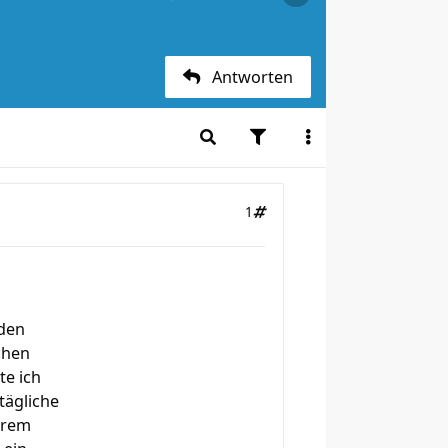
Antworten
1
nden
chen
te ich
tägliche
xtrem