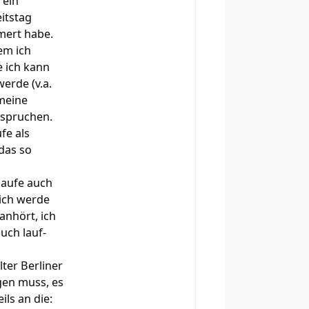
 ein
eitstag
mert habe.
em ich
e ich kann
erde (v.a.
 meine
nspruchen.
fe als
 das so
laufe auch
 ich werde
anhört, ich
auch lauf-
lter Berliner
gen muss, es
ils an die: