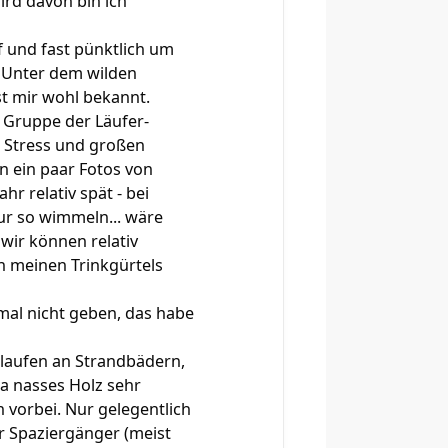
ird davon bin ich
f und fast pünktlich um
t. Unter dem wilden
st mir wohl bekannt.
e Gruppe der Läufer-
en Stress und großen
en ein paar Fotos von
hr relativ spät - bei
ur so wimmeln... wäre
 wir können relativ
n meinen Trinkgürtels
al nicht geben, das habe
r laufen an Strandbädern,
da nasses Holz sehr
 vorbei. Nur gelegentlich
er Spaziergänger (meist