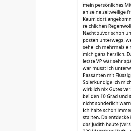
mein persönliches Mit
an seine zeitweilige 
Kaum dort angekommen
reichlichen Regenwolk
Nacht zuvor schon une
posten unterwegs, we
sehe ich mehrmals ei
mich ganz herzlich. D
letzte VP war sehr s
war musst ich unterw
Passanten mit Flüssig
So erkundige ich mic
wirklich nix Gutes ve
bei den 10 Grad und s
nicht sonderlich warm
Ich halte schon imme
starten. Da entdecke 
das Judith heute (ve