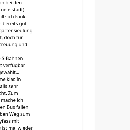
on bei den
imensstadt)
ll sich Fank-
r bereits gut
ngartensiedlung
t, doch für
Betreuung und
e S-Bahnen
 verfügbar.
ewählt...
e klar. In
lls sehr
cht. Zum
n mache ich
en Bus fallen
selben Weg zum
yfass mit
 ist mal wieder