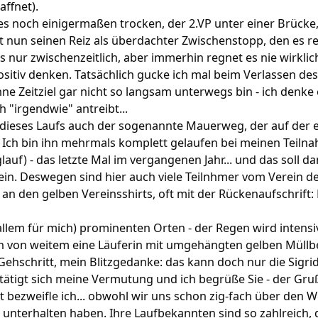
ffnet).
es noch einigermaßen trocken, der 2.VP unter einer Brücke, 
t nun seinen Reiz als überdachter Zwischenstopp, den es r
s nur zwischenzeitlich, aber immerhin regnet es nie wirklich
itiv denken. Tatsächlich gucke ich mal beim Verlassen des V
ne Zeitziel gar nicht so langsam unterwegs bin - ich denke e
h "irgendwie" antreibt...
il dieses Laufs auch der sogenannte Mauerweg, der auf der
 Ich bin ihn mehrmals komplett gelaufen bei meinen Teiln
auf) - das letzte Mal im vergangenen Jahr... und das soll d
in. Deswegen sind hier auch viele Teilnhmer vom Verein d
n den gelben Vereinsshirts, oft mit der Rückenaufschrift:
 allem für mich) prominenten Orten - der Regen wird intens
ch von weitem eine Läuferin mit umgehängten gelben Müllb
Gehschritt, mein Blitzgedanke: das kann doch nur die Sigrid 
ätigt sich meine Vermutung und ich begrüße Sie - der Gruß
 bezweifle ich... obwohl wir uns schon zig-fach über den 
nterhalten haben. Ihre Laufbekannten sind so zahlreich, d