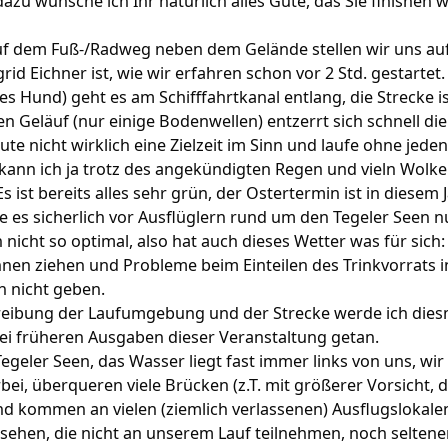
azu wünsche ich Ihr natürlich alles Gute, das Sie finishen w
 auf dem Fuß-/Radweg neben dem Gelände stellen wir uns au
grid Eichner ist, wie wir erfahren schon vor 2 Std. gestarte
es Hund) geht es am Schifffahrtkanal entlang, die Strecke i
den Geläuf (nur einige Bodenwellen) entzerrt sich schnell di
eute nicht wirklich eine Zielzeit im Sinn und laufe ohne jed
ht kann ich ja trotz des angekündigten Regen und vieln Wolk
 ist bereits alles sehr grün, der Ostertermin ist in diesem Ja
 es sicherlich vor Ausflüglern rund um den Tegeler Seen n
 nicht so optimal, also hat auch dieses Wetter was für sich:
nen ziehen und Probleme beim Einteilen des Trinkvorrats i
h nicht geben.
eibung der Laufumgebung und der Strecke werde ich diesm
ei früheren Ausgaben dieser Veranstaltung getan.
egeler Seen, das Wasser liegt fast immer links von uns, wi
bei, überqueren viele Brücken (z.T. mit größerer Vorsicht, 
nd kommen an vielen (ziemlich verlassenen) Ausflugslokalen
 sehen, die nicht an unserem Lauf teilnehmen, noch selten