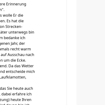
dere Erinnerung
n".
 wolle Er die
en. Es hat die
hon Strecken-
päter unterwegs bin
hm bedanke ich
enen Jahr, der
damals recht warm
r auf Ausschau nach
hon um die Ecke.
hend. Da das Wetter
 und entscheide mich
 Laufklamotten,
das Sie heute auch
 dabei erfahre ich
tzung) heute Ihren