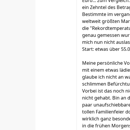
Euro... zum Vergleich
ein Zehntel des Betra
Bestimmte im vergange
weltweit größten Mara
die "Rekordtemperatu
genau gemessen wurde
mich nun nicht auslas
Start: etwas über 55.
Meine persönliche Vor
mit einem etwas lädie
glaube ich nicht an 
schlimmen Befürchtung
Vorbei ist das noch ni
nicht gehabt. Bin an 
paar unaufschiebbare
tollen Familienfeier d
wirklich ganz besond
in die frühen Morgens