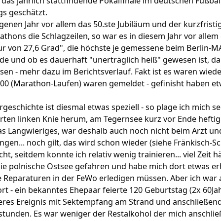
: das jährlich stattfindende Pokalfinale im deutschen Fußbal
gs geschätzt.
nen Jahr vor allem das 50.ste Jubiläum und der kurzfristi
thons die Schlagzeilen, so war es in diesem Jahr vor allem d
r von 27,6 Grad", die höchste je gemessene beim Berlin-MA
 und ob es dauerhaft "unerträglich heiß" gewesen ist, d
sen - mehr dazu im Berichtsverlauf. Fakt ist es waren wiede
000 (Marathon-Laufen) waren gemeldet - gefinisht haben et
geschichte ist diesmal etwas speziell - so plage ich mich 
rten linken Knie herum, am Tegernsee kurz vor Ende heftig
was Langwieriges, war deshalb auch noch nicht beim Arzt u
en... noch gilt, das wird schon wieder (siehe Fränkisch-S
cht, seitdem konnte ich relativ wenig trainieren... viel Zeit 
die polnische Ostsee gefahren und habe mich dort etwas erh
 Reparaturen in der FeWo erledigen müssen. Aber ich war
ort - ein bekanntes Ehepaar feierte 120 Geburtstag (2x 60Jah
eres Ereignis mit Sektempfang am Strand und anschließende
tunden. Es war weniger der Restalkohol der mich anschließ