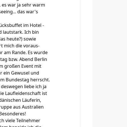
, es war ja sehr warm
seeing... das war's
cksbuffet im Hotel -
lautstark. Ich bin
das heute?) sowie
rt mich die voraus-
nur am Rande. Es wurde
tag bzw. Abend Berlin
um großen Event mit
r ein Gewusel und
em Bundestag herrscht.
deswegen liebe ich ja
e Laufleidenschaft ist
dänischen Läuferin,
gruppe aus Australien
 Besonderes!
ch viele Teilnehmer