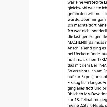
war eine versteckte E
gleichwohl wusste ich
gefährden will muss i
würde, aber mir ganz 
Ich machte dort nahe
Ich war nicht sonderl
die lästigen Folgen 
MACHEN!!! (da muss m
Anschließend ging es 
bei Ueckermünde, auc
nochmals einen 15KM-L
das mit dem Berlin-MA
So erreichte ich am F
auf zur Expo (sonst b
Freitag kein langes 
ging alles flott und 
üblichen MA-Devotiona
zur 18. Teilnahme geg
meine 2.Start-Nr. ab,