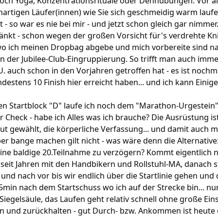
ch Yoga, Konzentrationsrituale oder Dehnübungen. Vor al
enartigen Läufer(innen) wie Sie sich geschmeidig warm lauf
 - so war es nie bei mir - und jetzt schon gleich gar nimmer.
änkt - schon wegen der großen Vorsicht für's verdrehte Kni
wo ich meinen Dropbag abgebe und mich vorbereite sind na
gen der Jubilee-Club-Eingruppierung. So trifft man auch imme
U. auch schon in den Vorjahren getroffen hat - es ist noch
destens 10 Finish hier erreicht haben... und ich kann Einige
n Startblock "D" laufe ich noch dem "Marathon-Urgestein" 
Check - habe ich Alles was ich brauche? Die Ausrüstung is
gut gewählt, die körperliche Verfassung... und damit auch 
er bange machen gilt nicht - was wäre denn die Alternative:
ne baldige 20.Teilnahme zu verzögern? Kommt eigentlich ni
 seit Jahren mit den Handbikern und Rollstuhl-MA, danach s
h und nach vor bis wir endlich über die Startlinie gehen un
8,5min nach dem Startschuss wo ich auf der Strecke bin... nu
 Siegelsäule, das Laufen geht relativ schnell ohne große Ei
n und zurückhalten - gut Durch- bzw. Ankommen ist heute da