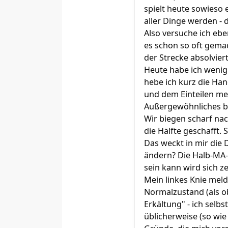
spielt heute sowieso
aller Dinge werden - 
Also versuche ich eb
es schon so oft gemac
der Strecke absolvier
Heute habe ich wenig
hebe ich kurz die Hand
und dem Einteilen mei
Außergewöhnliches be
Wir biegen scharf nac
die Hälfte geschafft.
Das weckt in mir die 
ändern? Die Halb-MA-M
sein kann wird sich z
Mein linkes Knie meld
Normalzustand (als ob
Erkältung" - ich selb
üblicherweise (so wie 