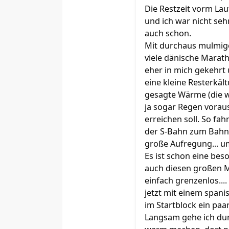
Die Restzeit vorm Lau
und ich war nicht seh
auch schon.
Mit durchaus mulmige
viele dänische Marath
eher in mich gekehrt 
eine kleine Resterkäl
gesagte Wärme (die w
ja sogar Regen vorau
erreichen soll. So fa
der S-Bahn zum Bahnh
große Aufregung... u
Es ist schon eine bes
auch diesen großen MA
einfach grenzenlos...
jetzt mit einem span
im Startblock ein paa
Langsam gehe ich durc