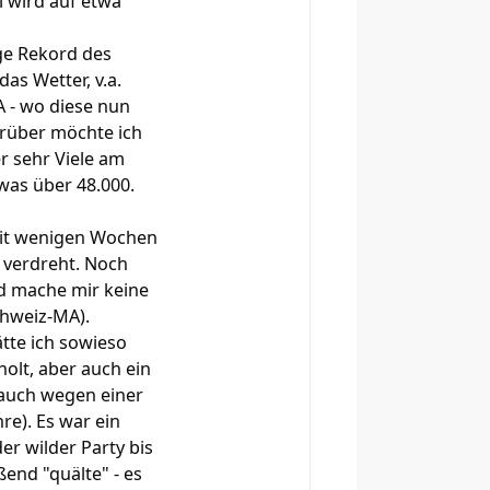
l wird auf etwa
ge Rekord des
as Wetter, v.a.
 - wo diese nun
arüber möchte ich
r sehr Viele am
was über 48.000.
seit wenigen Wochen
 verdreht. Noch
nd mache mir keine
chweiz-MA).
hätte ich sowieso
olt, aber auch ein
 auch wegen einer
re). Es war ein
r wilder Party bis
end "quälte" - es