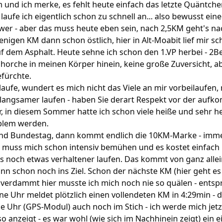
 und ich merke, es fehlt heute einfach das letzte Quäntche
laufe ich eigentlich schon zu schnell an... also bewusst ei
wer - aber das muss heute eben sein, nach 2,5KM geht's nac
igen KM dann schon östlich, hier in Alt-Moabit lief mir sc
f dem Asphalt. Heute sehne ich schon den 1.VP herbei - 2B
h horche in meinen Körper hinein, keine große Zuversicht,
efürchte.
laufe, wundert es mich nicht das Viele an mir vorbeilaufen
 langsamer laufen - haben Sie derart Respekt vor der a
r, in diesem Sommer hatte ich schon viele heiße und sehr he
oblem werden.
d Bundestag, dann kommt endlich die 10KM-Marke - immer
 muss mich schon intensiv bemühen und es kostet einfach m
ss noch etwas verhaltener laufen. Das kommt von ganz allei
n schon noch ins Ziel. Schon der nächste KM (hier geht es
.. verdammt hier musste ich mich noch nie so quälen - ents
e Uhr meldet plötzlich einen vollendeten KM in 4:29min - da
e Uhr (GPS-Modul) auch noch im Stich - ich werde mich jet
o anzeigt - es war wohl (wie sich im Nachhinein zeigt) ein e