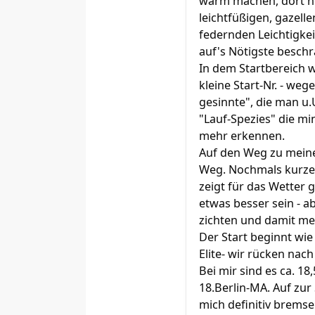
warm machen, dort no
leichtfüßigen, gazell
federnden Leichtigkeit
auf's Nötigste beschr
In dem Startbereich 
kleine Start-Nr. - we
gesinnte", die man u.
"Lauf-Spezies" die min
mehr erkennen.
Auf den Weg zu meine
Weg. Nochmals kurzer 
zeigt für das Wetter 
etwas besser sein - ab
zichten und damit mei
Der Start beginnt wie
Elite- wir rücken nac
Bei mir sind es ca. 1
18.Berlin-MA. Auf zur
mich definitiv bremse