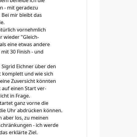
lem beneide ich die
en - mit geradezu
 Bei mir bleibt das
e.
türlich vornehmlich
r wieder "Gleich-
mals eine etwas andere
 mit 30 Finish - und
Sigrid Eichner über den
t komplett und wie sich
meine Zuversicht könnten
 auf einen Start ver-
cht in Frage.
tartet ganz vorne die
d die Uhr abdrücken können.
n aber los, zu meinen
nschränkungen - ich werde
s erklärte Ziel.