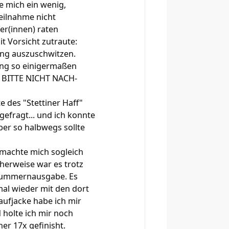
te mich ein wenig,
eilnahme nicht
fer(innen) raten
t Vorsicht zutraute:
ung auszuschwitzen.
lang so einigermaßen
t: BITTE NICHT NACH-
 des "Stettiner Haff"
efragt... und ich konnte
ber so halbwegs sollte
d machte mich sogleich
herweise war es trotz
tnummernausgabe. Es
mal wieder mit den dort
aufjacke habe ich mir
 holte ich mir noch
er 17x gefinisht.