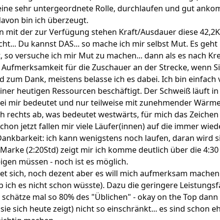
 eine sehr untergeordnete Rolle, durchlaufen und gut an
davon bin ich überzeugt.
en mit der zur Verfügung stehen Kraft/Ausdauer diese 42,2
ht... Du kannst DAS... so mache ich mir selbst Mut. Es geht 
t, so versuche ich mir Mut zu machen... dann als es nach K
 Aufmerksamkeit für die Zuschauer an der Strecke, wenn 
 zum Dank, meistens belasse ich es dabei. Ich bin einfach v
ner heutigen Ressourcen beschäftigt. Der Schweiß läuft in
i mir bedeutet und nur teilweise mit zunehmender Wärme 
h rechts ab, was bedeutet westwärts, für mich das Zeichen
 Schon jetzt fallen mir viele Läufer(innen) auf die immer wi
Dankbarkeit: ich kann wenigstens noch laufen, daran wird si
arke (2:20Std) zeigt mir ich komme deutlich über die 4:30
eigen müssen - noch ist es möglich.
et sich, noch dezent aber es will mich aufmerksam machen:
 ich es nicht schon wüsste). Dazu die geringere Leistungsf
st schätze mal so 80% des "Üblichen" - okay on the Top dann
sie sich heute zeigt) nicht so einschränkt... es sind schon