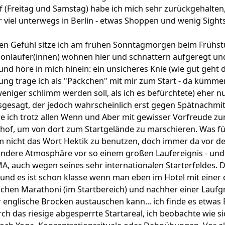
f (Freitag und Samstag) habe ich mich sehr zurückgehalten
r viel unterwegs in Berlin - etwas Shoppen und wenig Sight
n Gefühl sitze ich am frühen Sonntagmorgen beim Frühstü
onläufer(innen) wohnen hier und schnattern aufgeregt und 
und höre in mich hinein: ein unsicheres Knie (wie gut geht 
tung trage ich als "Päckchen" mit mir zum Start - da kümme
eniger schlimm werden soll, als ich es befürchtete) eher 
sgesagt, der jedoch wahrscheinlich erst gegen Spätnachmit
hre ich trotz allen Wenn und Aber mit gewisser Vorfreude z
of, um von dort zum Startgelände zu marschieren. Was fü
m nicht das Wort Hektik zu benutzen, doch immer da vor d
ondere Atmosphäre vor so einem großen Laufereignis - und 
, auch wegen seines sehr internationalen Starterfeldes. Di
. und es ist schon klasse wenn man eben im Hotel mit einer 
ischen Marathoni (im Startbereich) und nachher einer Lauf
r englische Brocken austauschen kann... ich finde es etwas
h das riesige abgesperrte Startareal, ich beobachte wie si