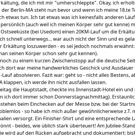
rkältung, die ich mit mir "umherschleppte". Okay, ich erhol
 der Berlin-MA steht nun bevor und wenn ich meine 18.te T
ch etwas tun. Ich tat etwas was ich keinesfalls anderen Läu
persönlich (auch weil ich meinen Körper sehr gut kenne) mi
 Ostseeküste (bei Usedom) einen 20KM-Lauf um die Erkält
ich schnell unterwegs... war auch nicht der Sinn und es ge
der Erkältung loszuwerden - es sei jedoch nochmals erwähn
an seinen Körper schon sehr gut kennen).
noch zu einem kurzen Zwischenstopp auf die deutsche Seite
h dort war meine handwerkliches Geschick und Ausdauer g
auf absolvieren. Fazit war: geht so - nicht alles Bestens, a
 klappen, ich werde ihn nicht ausfallen lassen.
reitag die Hauptstadt, checkte ins Innenstadt-Hotel ein un
in ich dort immer schon Donnerstagnachmittag). Erstaunlic
Anstehen beim Einchecken auf der Messe bzw. bei der Star
problemlos - so habe ich mich außer gewöhnlicherweise z.T. 
lien versorgt. Ein Finisher-Shirt und eine entsprechende L
önnt - beides, wie üblich stark überteuert! Am Jubilee-Stand
 sie wird auf den Rücken aufgebracht und dokumentiert: bish