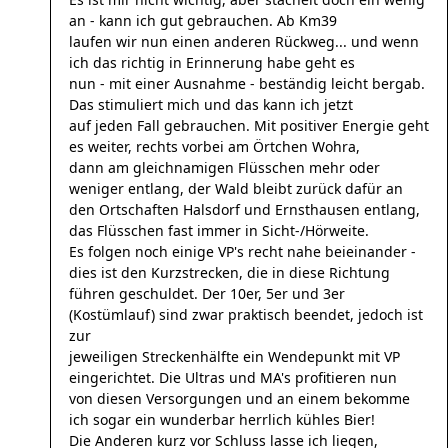
an - kann ich gut gebrauchen. Ab Km39
laufen wir nun einen anderen Rückweg... und wenn
ich das richtig in Erinnerung habe geht es
nun - mit einer Ausnahme - beständig leicht bergab.
Das stimuliert mich und das kann ich jetzt
auf jeden Fall gebrauchen. Mit positiver Energie geht
es weiter, rechts vorbei am Örtchen Wohra,
dann am gleichnamigen Flüsschen mehr oder
weniger entlang, der Wald bleibt zurück dafür an
den Ortschaften Halsdorf und Ernsthausen entlang,
das Flüsschen fast immer in Sicht-/Hörweite.
Es folgen noch einige VP's recht nahe beieinander -
dies ist den Kurzstrecken, die in diese Richtung
führen geschuldet. Der 10er, 5er und 3er
(Kostümlauf) sind zwar praktisch beendet, jedoch ist
zur
jeweiligen Streckenhälfte ein Wendepunkt mit VP
eingerichtet. Die Ultras und MA's profitieren nun
von diesen Versorgungen und an einem bekomme
ich sogar ein wunderbar herrlich kühles Bier!
Die Anderen kurz vor Schluss lasse ich liegen,