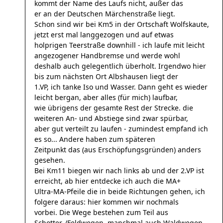
kommt der Name des Laufs nicht, außer das
er an der Deutschen Märchenstraße liegt.
Schon sind wir bei Km5 in der Ortschaft Wolfskaute,
jetzt erst mal langgezogen und auf etwas
holprigen Teerstraße downhill - ich laufe mit leicht
angezogener Handbremse und werde wohl
deshalb auch gelegentlich überholt. Irgendwo hier
bis zum nächsten Ort Albshausen liegt der
1.VP, ich tanke Iso und Wasser. Dann geht es wieder
leicht bergan, aber alles (für mich) laufbar,
wie übrigens der gesamte Rest der Strecke. die
weiteren An- und Abstiege sind zwar spürbar,
aber gut verteilt zu laufen - zumindest empfand ich
es so... Andere haben zum späteren
Zeitpunkt das (aus Erschöpfungsgründen) anders
gesehen.
Bei Km11 biegen wir nach links ab und der 2.VP ist
erreicht, ab hier entdecke ich auch die MA+
Ultra-MA-Pfeile die in beide Richtungen gehen, ich
folgere daraus: hier kommen wir nochmals
vorbei. Die Wege bestehen zum Teil aus
Schotter-/Feldwegen, manchmal auch Waldwegen