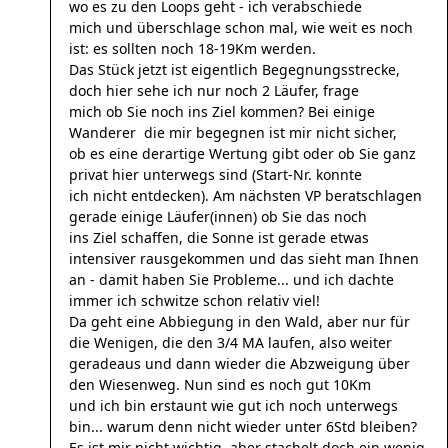
wo es zu den Loops geht - ich verabschiede
mich und überschlage schon mal, wie weit es noch
ist: es sollten noch 18-19Km werden.
Das Stück jetzt ist eigentlich Begegnungsstrecke,
doch hier sehe ich nur noch 2 Läufer, frage
mich ob Sie noch ins Ziel kommen? Bei einige
Wanderer die mir begegnen ist mir nicht sicher,
ob es eine derartige Wertung gibt oder ob Sie ganz
privat hier unterwegs sind (Start-Nr. konnte
ich nicht entdecken). Am nächsten VP beratschlagen
gerade einige Läufer(innen) ob Sie das noch
ins Ziel schaffen, die Sonne ist gerade etwas
intensiver rausgekommen und das sieht man Ihnen
an - damit haben Sie Probleme... und ich dachte
immer ich schwitze schon relativ viel!
Da geht eine Abbiegung in den Wald, aber nur für
die Wenigen, die den 3/4 MA laufen, also weiter
geradeaus und dann wieder die Abzweigung über
den Wiesenweg. Nun sind es noch gut 10Km
und ich bin erstaunt wie gut ich noch unterwegs
bin... warum denn nicht wieder unter 6Std bleiben?
Es ist mir nicht wichtig, aber stachelt doch ein wenig