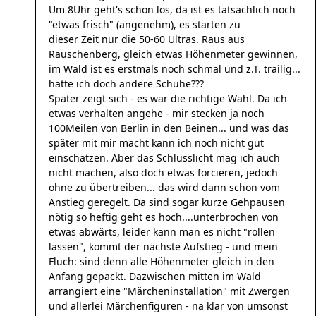
Um 8Uhr geht's schon los, da ist es tatsächlich noch
"etwas frisch" (angenehm), es starten zu
dieser Zeit nur die 50-60 Ultras. Raus aus
Rauschenberg, gleich etwas Höhenmeter gewinnen,
im Wald ist es erstmals noch schmal und z.T. trailig...
hätte ich doch andere Schuhe???
Später zeigt sich - es war die richtige Wahl. Da ich
etwas verhalten angehe - mir stecken ja noch
100Meilen von Berlin in den Beinen... und was das
später mit mir macht kann ich noch nicht gut
einschätzen. Aber das Schlusslicht mag ich auch
nicht machen, also doch etwas forcieren, jedoch
ohne zu übertreiben... das wird dann schon vom
Anstieg geregelt. Da sind sogar kurze Gehpausen
nötig so heftig geht es hoch....unterbrochen von
etwas abwärts, leider kann man es nicht "rollen
lassen", kommt der nächste Aufstieg - und mein
Fluch: sind denn alle Höhenmeter gleich in den
Anfang gepackt. Dazwischen mitten im Wald
arrangiert eine "Märcheninstallation" mit Zwergen
und allerlei Märchenfiguren - na klar von umsonst