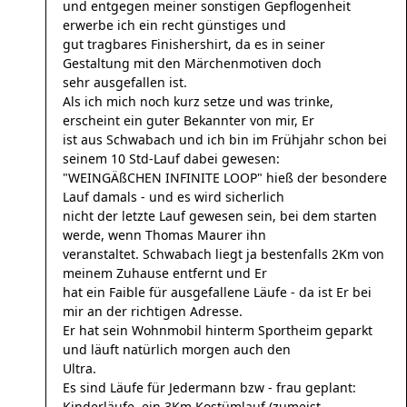
und entgegen meiner sonstigen Gepflogenheit
erwerbe ich ein recht günstiges und
gut tragbares Finishershirt, da es in seiner
Gestaltung mit den Märchenmotiven doch
sehr ausgefallen ist.
Als ich mich noch kurz setze und was trinke,
erscheint ein guter Bekannter von mir, Er
ist aus Schwabach und ich bin im Frühjahr schon bei
seinem 10 Std-Lauf dabei gewesen:
"WEINGÄßCHEN INFINITE LOOP" hieß der besondere
Lauf damals - und es wird sicherlich
nicht der letzte Lauf gewesen sein, bei dem starten
werde, wenn Thomas Maurer ihn
veranstaltet. Schwabach liegt ja bestenfalls 2Km von
meinem Zuhause entfernt und Er
hat ein Faible für ausgefallene Läufe - da ist Er bei
mir an der richtigen Adresse.
Er hat sein Wohnmobil hinterm Sportheim geparkt
und läuft natürlich morgen auch den
Ultra.
Es sind Läufe für Jedermann bzw - frau geplant:
Kinderläufe, ein 3Km Kostümlauf (zumeist