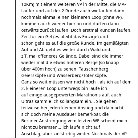
10Km) mit einem weiteren VP in der Mitte, die MA-
Läufer und auf der 2.Runde auch wir laufen dann
nochmals einmal einen kleineren Loop (ohne VP),
kommen auch wieder hier an und dürfen dann
ostwärts zurück laufen. Doch erstmal Runden laufen,
Zeit für ein Gel (es bleibt das Einzige) und
schon geht es auf die große Runde. Im gemäßigten
Auf und Ab geht es weiter durch Wald und
z.T. mal offeneres Gelände. Dabei sind die immer
wieder mal die etwas höheren Berge (so knapp
über 400m hoch) zu sehen: Tauschenberg,
Geiersköpfe und Wasserberg/Totenköpfe.
Ganz so weit müssen wir nicht hoch - als ich auf dem
2. kleineren Loop unterwegs bin laufe ich
auf einige ausgepowerten Marathonis auf, auch
Ultras sammle ich so langsam ein... Sie gehen
teilweise bei jeden kleinen Anstieg und da macht
sich doch meine Ausdauer bemerkbar, die
Berliner Anstrengung vom letzten WE scheint mich
nicht zu bremsen... ich laufe nicht auf
Anschlag, aber zielstrebig weiter. Nochmals der VP