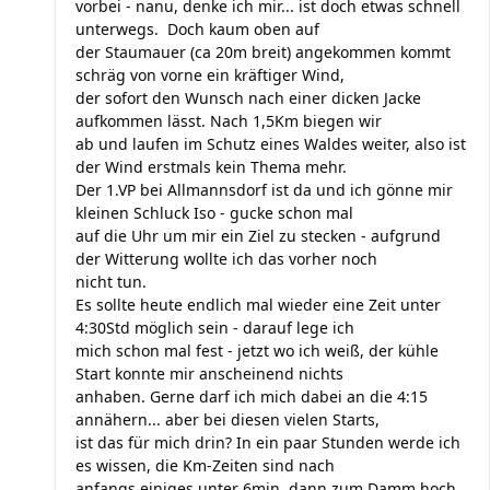
vorbei - nanu, denke ich mir... ist doch etwas schnell
unterwegs. Doch kaum oben auf
der Staumauer (ca 20m breit) angekommen kommt
schräg von vorne ein kräftiger Wind,
der sofort den Wunsch nach einer dicken Jacke
aufkommen lässt. Nach 1,5Km biegen wir
ab und laufen im Schutz eines Waldes weiter, also ist
der Wind erstmals kein Thema mehr.
Der 1.VP bei Allmannsdorf ist da und ich gönne mir
kleinen Schluck Iso - gucke schon mal
auf die Uhr um mir ein Ziel zu stecken - aufgrund
der Witterung wollte ich das vorher noch
nicht tun.
Es sollte heute endlich mal wieder eine Zeit unter
4:30Std möglich sein - darauf lege ich
mich schon mal fest - jetzt wo ich weiß, der kühle
Start konnte mir anscheinend nichts
anhaben. Gerne darf ich mich dabei an die 4:15
annähern... aber bei diesen vielen Starts,
ist das für mich drin? In ein paar Stunden werde ich
es wissen, die Km-Zeiten sind nach
anfangs einiges unter 6min, dann zum Damm hoch