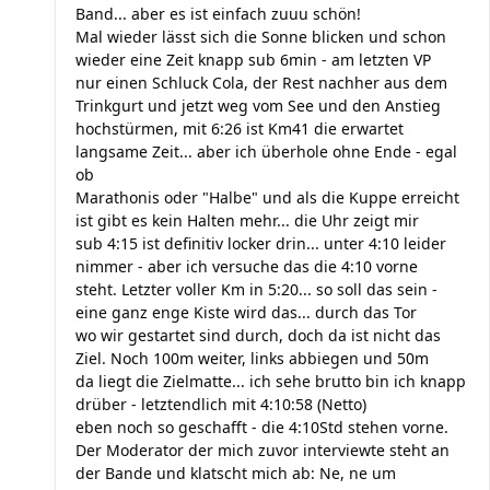
Band... aber es ist einfach zuuu schön!
Mal wieder lässt sich die Sonne blicken und schon
wieder eine Zeit knapp sub 6min - am letzten VP
nur einen Schluck Cola, der Rest nachher aus dem
Trinkgurt und jetzt weg vom See und den Anstieg
hochstürmen, mit 6:26 ist Km41 die erwartet
langsame Zeit... aber ich überhole ohne Ende - egal
ob
Marathonis oder "Halbe" und als die Kuppe erreicht
ist gibt es kein Halten mehr... die Uhr zeigt mir
sub 4:15 ist definitiv locker drin... unter 4:10 leider
nimmer - aber ich versuche das die 4:10 vorne
steht. Letzter voller Km in 5:20... so soll das sein -
eine ganz enge Kiste wird das... durch das Tor
wo wir gestartet sind durch, doch da ist nicht das
Ziel. Noch 100m weiter, links abbiegen und 50m
da liegt die Zielmatte... ich sehe brutto bin ich knapp
drüber - letztendlich mit 4:10:58 (Netto)
eben noch so geschafft - die 4:10Std stehen vorne.
Der Moderator der mich zuvor interviewte steht an
der Bande und klatscht mich ab: Ne, ne um