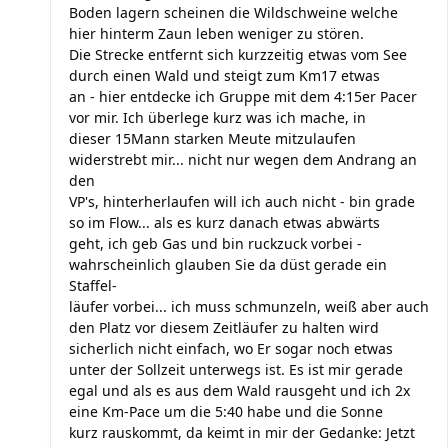
Boden lagern scheinen die Wildschweine welche
hier hinterm Zaun leben weniger zu stören.
Die Strecke entfernt sich kurzzeitig etwas vom See
durch einen Wald und steigt zum Km17 etwas
an - hier entdecke ich Gruppe mit dem 4:15er Pacer
vor mir. Ich überlege kurz was ich mache, in
dieser 15Mann starken Meute mitzulaufen
widerstrebt mir... nicht nur wegen dem Andrang an
den
VP's, hinterherlaufen will ich auch nicht - bin grade
so im Flow... als es kurz danach etwas abwärts
geht, ich geb Gas und bin ruckzuck vorbei -
wahrscheinlich glauben Sie da düst gerade ein
Staffel-
läufer vorbei... ich muss schmunzeln, weiß aber auch
den Platz vor diesem Zeitläufer zu halten wird
sicherlich nicht einfach, wo Er sogar noch etwas
unter der Sollzeit unterwegs ist. Es ist mir gerade
egal und als es aus dem Wald rausgeht und ich 2x
eine Km-Pace um die 5:40 habe und die Sonne
kurz rauskommt, da keimt in mir der Gedanke: Jetzt