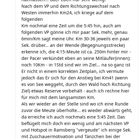
Nach dem VP und dem Richtungswechsel nach
Westen immerhin Km24, ich kriege auf dem
folgenden
Km nochmal eine Zeit um die 5:45 hin, auch am
folgenden VP gönne ich mir paar Sek. mehr, genau
6min/Km sagt meine Uhr. Km 30-36 jeweils ein paar
Sek. drüber... an der Wende (Begegnungsstrecke)
erkenne ich, die 4:15-Meute ist ca. 250m hinter mir -
der Pacer verkündet eben an seine Mitläufer(innen):
noch 10Km - in 1Std sind wir im Ziel... na so ganz ist
Er nicht in einem korrekten Zeitplan, ich vermute
jedoch das Er sich für den Anstieg bei Km41 (wenn
es von See weggeht, durch den Wald hoch Richtung
Ziel) etwas Reserve vorbehält - auch ich rechne hier
für mich mit dem langsamsten Km.
Als wir wieder an der Stelle sind wo ich eine Runde
zuvor die Meute überholte... es wieder abwärts geht,
da erreiche ich auch nochmals eine 5:45 Zeit. Das
beflügelt mich doch ein wenig und am nächsten VP
und Hotspot in Ramsberg "vergeude" ich einige Sek.
mit Zuschauermotivation und Tänzchen bei der