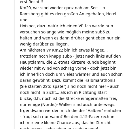
erst Recht!!!
Km20, wir sind wieder ganz nah am See - in
Ramsberg gibt es den großen Anlegehafen, Hotel
und
Hotspot, dazu natürlich einen VP. Ich werde nun
versuchen solange wie möglich meine sub6 zu
halten und wenn es dann drüber geht eben nur ein
wenig darüber zu liegen.
Am nächsten VP Km22 bin ich etwas länger....
trotzdem noch knapp sub6 - jetzt nach links auf den
Hauptdamm, die 2. etwas kürzere Runde beginnt
wieder mit Wind von schräg vorne - doch jetzt bin
ich innerlich doch um vieles wärmer und auch schon
daran gewöhnt. Dazu kommt die Halbmarathonis
(Sie starten 2Std später) sind noch nicht hier - auch
noch nicht in Sicht... als ich in Richtung Start
blicke, d.h. noch ist die Strecke einigermaßen frei,
nur einige (Nordic)- Walker sind auch unterwegs.
Irgendwann werden mich die die "Halben" einholen
- frägt sich nur wann? Bei den 4:15-Pacer rechne
ich mir eine kleine Chance aus, das heißt nicht
nachlassen... oder eben nur sehr wenig!