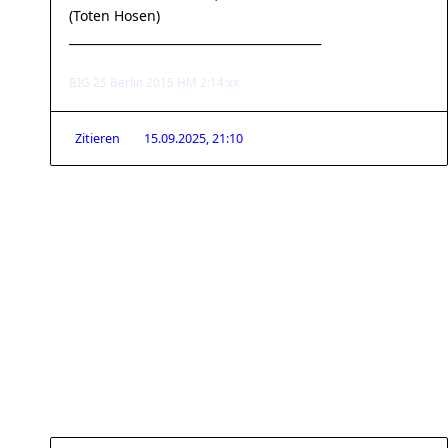
(Toten Hosen)
__________________________________________
BIG 25 Berlin 2015 HM 2:14:xx
Zitieren
15.09.2025, 21:10