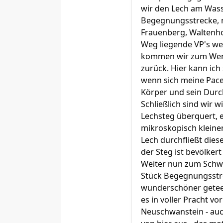
wir den Lech am Wass
Begegnungsstrecke, m
Frauenberg, Waltenho
Weg liegende VP's wer
kommen wir zum Wende
zurück. Hier kann ich
wenn sich meine Pace
Körper und sein Durc
Schließlich sind wir 
Lechsteg überquert, er
mikroskopisch kleinen
Lech durchfließt dies
der Steg ist bevölkert
Weiter nun zum Schwa
Stück Begegnungsstreck
wunderschöner geteert
es in voller Pracht v
Neuschwanstein - auch