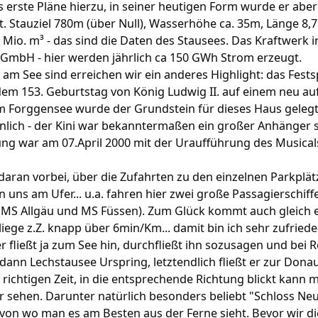
erste Pläne hierzu, in seiner heutigen Form wurde er aber 
t. Stauziel 780m (über Null), Wasserhöhe ca. 35m, Länge 8,
Mio. m³ - das sind die Daten des Stausees. Das Kraftwerk 
 GmbH - hier werden jährlich ca 150 GWh Strom erzeugt.
 am See sind erreichen wir ein anderes Highlight: das Fes
dem 153. Geburtstag von König Ludwig II. auf einem neu au
 Forggensee wurde der Grundstein für dieses Haus gelegt
hnlich - der Kini war bekanntermaßen ein großer Anhänger 
ng war am 07.April 2000 mit der Uraufführung des Musicals
daran vorbei, über die Zufahrten zu den einzelnen Parkplä
on uns am Ufer... u.a. fahren hier zwei große Passagierschi
MS Allgäu und MS Füssen). Zum Glück kommt auch gleich ei
liege z.Z. knapp über 6min/Km... damit bin ich sehr zufried
 fließt ja zum See hin, durchfließt ihn sozusagen und bei
dann Lechstausee Urspring, letztendlich fließt er zur Don
r richtigen Zeit, in die entsprechende Richtung blickt kann 
r sehen. Darunter natürlich besonders beliebt "Schloss Neu
on wo man es am Besten aus der Ferne sieht. Bevor wir di