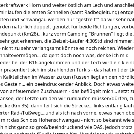
erkraftwerk Horn und weiter östlich am Lech und anschlie
ir laufen die ersten Schnellen (samt Radbegleitung) entge
fen und Schwangau werden nur "gestreift" da wir sehr n
den natürlich doppelt genutzt für beide Richtungen, vorbei
punkt (Km28)... kurz vorm Camping "Brunnen" liegt die 
 sehr gut erkennen, die Zielzeit-Läufer 4:30Std sind nimmer 
 nicht zu sehr verlangsamt könnte es noch reichen. Wieder 
hhaltevermögen... da geht doch noch was, denke ich mir.
wieder bei der B16 angekommen und der Lech wird ein klein
 präsentiert sich im strahlenden Türkis - das hat mit der Li
 Kalkteilchen im Wasser zu tun (Füssen liegt an den nördli
es Gestein... ein beeindruckender Anblick. Doch etwas weiter
 von anfeuernden Zuschauern - das beflügelt mich... setzt zu
nsee, der Letzte um den wir rumlaufen müssen/dürfen, zu
e (Km 35), dann teilt sich die Strecke... links entlang laufe
er Rad-/Fußweg....und als ich nach vorne, etwas nach oben
or mir: das Schloss Hohenschwangau - nicht so bekannt wie 
 nicht ganz so groß/beeindruckend wie DAS, jedoch trotz al