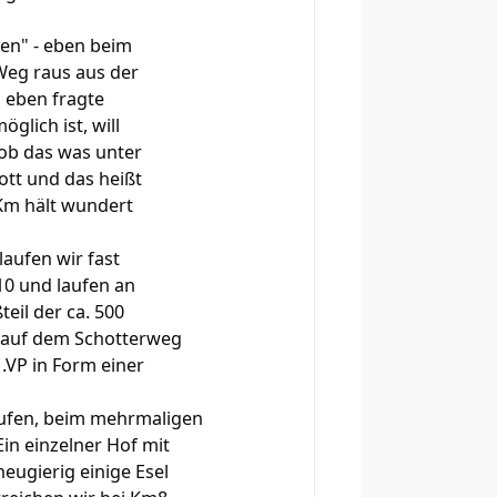
en" - eben beim
 Weg raus aus der
, eben fragte
glich ist, will
 ob das was unter
ott und das heißt
0Km hält wundert
aufen wir fast
10 und laufen an
eil der ca. 500
ne auf dem Schotterweg
.VP in Form einer
ufen, beim mehrmaligen
in einzelner Hof mit
ugierig einige Esel