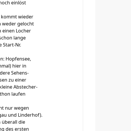
noch einlöst
er kommt wieder
ch weder gelocht
h einen Locher
 schon lange
 Start-Nr.
een: Hopfensee,
mal) hier in
dere Sehens-
sen zu einer
leine Abstecher-
athon laufen
cht nur wegen
au und Linderhof).
n überall die
ng des ersten