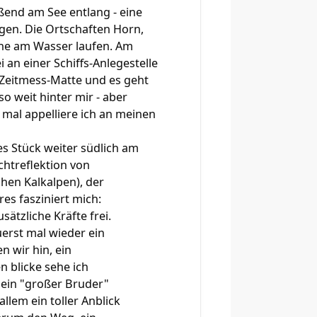
ßend am See entlang - eine
gen. Die Ortschaften Horn,
ahe am Wasser laufen. Am
 an einer Schiffs-Anlegestelle
Zeitmess-Matte und es geht
so weit hinter mir - aber
mal appelliere ich an meinen
es Stück weiter südlich am
chtreflektion von
chen Kalkalpen), der
es fasziniert mich:
sätzliche Kräfte frei.
erst mal wieder ein
n wir hin, ein
 blicke sehe ich
sein "großer Bruder"
lem ein toller Anblick