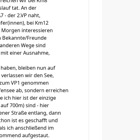
reichen wir bei Km8
lauf tat. An der
7 - der 2.VP naht,
fer(innen), bei Km12
n Morgen interessieren
ch Bekannte/Freunde
e anderen Wege sind
 mit einer Ausnahme,
haben, bleiben nun auf
verlassen wir den See,
ts zum VP1 genommen
fensee ab, sondern erreichen
ch hier ist der einzige
auf 700m) sind - hier
pfener Straße entlang, dann
hon ist es geschafft und
als ich anschließend im
 kommend aufgestaut.