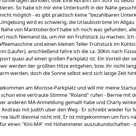
rtunterlagen abholen, usw. Eine Abfahrt um 3Uhr ist selbst
ieren. So habe ich mir eine Unterkunft in der Nähe gesucht
 nicht möglich - es gibt praktisch keine "bezahlbaren Unter
r Umgebung wird es schwierig, die Urlaubsströme im Allgäu
r Nähe von Marktoberdorf habe ich noch was gefunden, alle
hr) noch Niemand da, um mir ein Frühstück zu machen. Ich 
affeemaschine und einen kleinen Teller Frühstück im Kühls
ann (Läufer), anschließend fahre ich die ca. 30Km nach Füss
sort quasi auf einen großen Parkplatz ist. Ein Vorteil der s
h: wir werden der größten Hitze entgehen, bzw. ihr nicht lan
arm werden, doch die Sonne selbst wird sich lange Zeit hi
gekommen am Morisse-Parkplatz und will mir meine Startu
h schon eine vertraute Stimme "Roland" rufen - Bernie mit d
ner anderen MA-Anmeldung gemailt habe und Charly winken
h Andreas mit Judith über den Weg - Er schreibt wieder fü
rnie läuft diesmal nicht mit, Er ist mitgekommen um fürs nä
ür einen "Kini-MA" mit Höhenmeter auszukundschaften - d