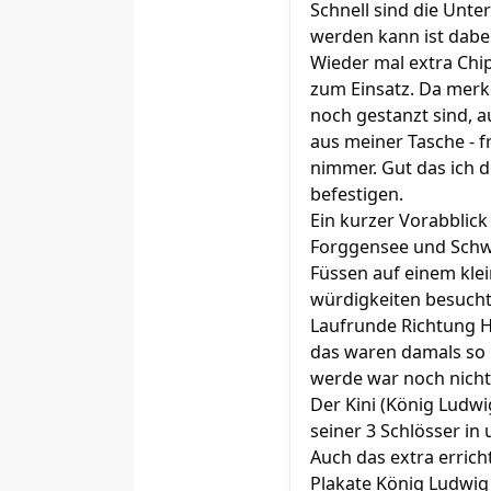
Schnell sind die Unte
werden kann ist dabei
Wieder mal extra Chi
zum Einsatz. Da merke
noch gestanzt sind, 
aus meiner Tasche - fr
nimmer. Gut das ich d
befestigen.
Ein kurzer Vorabblick
Forggensee und Schwan
Füssen auf einem kle
würdigkeiten besucht
Laufrunde Richtung H
das waren damals so 
werde war noch nicht
Der Kini (König Ludwi
seiner 3 Schlösser i
Auch das extra erricht
Plakate König Ludwig 