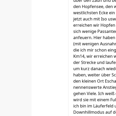
über den Zaun und be
den Hopfensee, den wi
westlichsten Ecke ein 
jetzt auch mit Iso u
erreichen wir Hopfen 
sich wenige Passante
anfeuern. Hier haben 
(mit wenigen Ausnahm
die ich mir schon ein
Km14, wir erreichen 
der Strecke und laufe
um kurz danach wied
haben, weiter über S
den kleinen Ort Escha
nennenswerte Anstieg 
gehen Viele. Ich weiß 
wird sie mit einem F
ich bin im Läuferfeld
Downhillmodus auf de