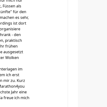
 für mich nur
, Füssen als
künfte" für den
 machen es sehr,
rdings ist dort
organisiere
chrank - den
en, praktisch
ehr frühen
ge ausgesetzt
nter Wolken
nterlagen im
em ich erst
 mir zu. Kurz
r Marathon4you
chste Jahr eine
a freue ich mich