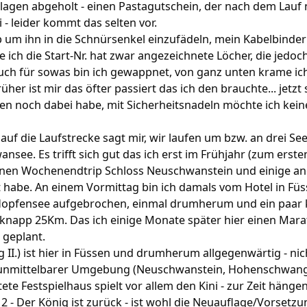
rlagen abgeholt - einen Pastagutschein, der nach dem Lauf 
 - leider kommt das selten vor.
p um ihn in die Schnürsenkel einzufädeln, mein Kabelbind
 ich die Start-Nr. hat zwar angezeichnete Löcher, die jedo
auch für sowas bin ich gewappnet, von ganz unten krame ic
üher ist mir das öfter passiert das ich den brauchte... jetzt
en noch dabei habe, mit Sicherheitsnadeln möchte ich keine
 auf die Laufstrecke sagt mir, wir laufen um bzw. an drei S
see. Es trifft sich gut das ich erst im Frühjahr (zum ersten
inen Wochenendtrip Schloss Neuschwanstein und einige an
 habe. An einem Vormittag bin ich damals vom Hotel in Füs
opfensee aufgebrochen, einmal drumherum und ein paar k
knapp 25Km. Das ich einige Monate später hier einen Mar
 geplant.
g II.) ist hier in Füssen und drumherum allgegenwärtig - ni
n unmittelbarer Umgebung (Neuschwanstein, Hohenschwang
ete Festspielhaus spielt vor allem den Kini - zur Zeit hänge
2 - Der König ist zurück - ist wohl die Neuauflage/Vorsetzu