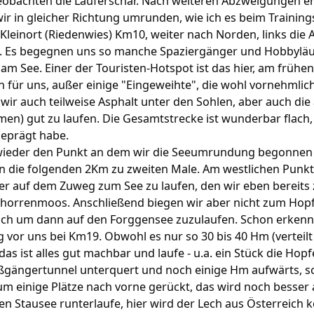
obachten die Läuferschar. Nach weiteren Abzweigungen er
r in gleicher Richtung umrunden, wie ich es beim Trainings
Kleinort (Riedenwies) Km10, weiter nach Norden, links die A
sw. Es begegnen uns so manche Spaziergänger und Hobbyläu
am See. Einer der Touristen-Hotspot ist das hier, am frühe
n für uns, außer einige "Eingeweihte", die wohl vornehmli
wir auch teilweise Asphalt unter den Sohlen, aber auch di
en) gut zu laufen. Die Gesamtstrecke ist wunderbar flach,
geprägt habe.
wieder den Punkt an dem wir die Seeumrundung begonnen 
n die folgenden 2Km zu zweiten Male. Am westlichen Punkt 
er auf dem Zuweg zum See zu laufen, den wir eben berei
chorrenmoos. Anschließend biegen wir aber nicht zum Hop
ch um dann auf den Forggensee zuzulaufen. Schon erkenne i
vor uns bei Km19. Obwohl es nur so 30 bis 40 Hm (verteilt 
das ist alles gut machbar und laufe - u.a. ein Stück die Ho
ußgängertunnel unterquert und noch einige Hm aufwärts, sc
 um einige Plätze nach vorne gerückt, das wird noch besser 
n Stausee runterlaufe, hier wird der Lech aus Österreich