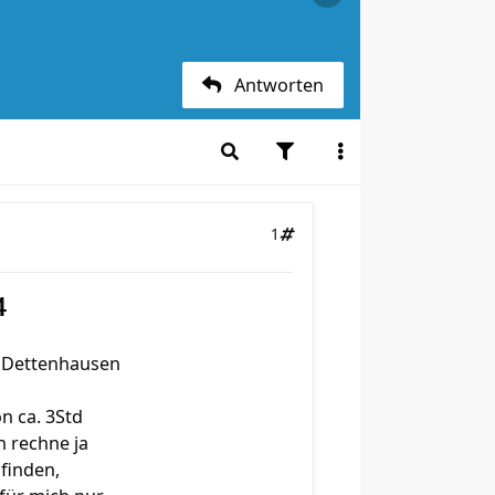
Antworten
1
4
 Dettenhausen
on ca. 3Std
h rechne ja
 finden,