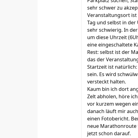
Parkplatz suchen, Sta
sehr schwer zu akzept
Veranstaltungsort ist
Tag und selbst in de
sehr schwierig. In de
um diese Uhrzeit (6U
eine eingeschaltete K
Rest: selbst ist der M
das der Veranstaltung
Startzeit ist natürlic
sein. Es wird schwülw
versteckt halten.
Kaum bin ich dort an
Zelt abholen, höre ic
vor kurzem wegen ei
danach läuft mir auc
einen Fotobericht. Be
neue Marathonroute f
jetzt schon darauf.