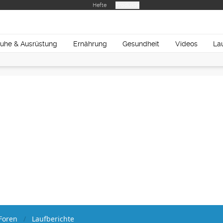
Hefte
Produkte
uhe & Ausrüstung
Ernährung
Gesundheit
Videos
La
Foren
Laufberichte