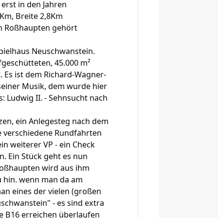
erst in den Jahren
7Km, Breite 2,8Km
in Roßhaupten gehört
tspielhaus Neuschwanstein.
fgeschütteten, 45.000 m²
. Es ist dem Richard-Wagner-
seiner Musik, dem wurde hier
: Ludwig II. - Sehnsucht nach
tzen, ein Anlegesteg nach dem
ffe verschiedene Rundfahrten
n weiterer VP - ein Check
en. Ein Stück geht es nun
 Roßhaupten wird aus ihm
au hin. wenn man da am
man eines der vielen (großen
schwanstein" - es sind extra
e B16 erreichen überlaufen