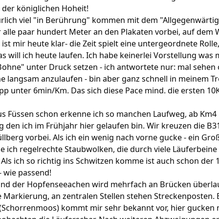
 der königlichen Hoheit!
rlich viel "in Berührung" kommen mit dem "Allgegenwärtig
r alle paar hundert Meter an den Plakaten vorbei, auf dem
st mir heute klar- die Zeit spielt eine untergeordnete Rolle
will ich heute laufen. Ich habe keinerlei Vorstellung was mö
Bohne" unter Druck setzen - ich antwortete nur: mal sehen
he langsam anzulaufen - bin aber ganz schnell in meinem Tr
app unter 6min/Km. Das sich diese Pace mind. die ersten 1
us Füssen schon erkenne ich so manchen Laufweg, ab Km4 l
den ich im Frühjahr hier gelaufen bin. Wir kreuzen die B3
berg vorbei. Als ich ein wenig nach vorne gucke - ein Großt
sehe ich regelrechte Staubwolken, die durch viele Läuferbei
Als ich so richtig ins Schwitzen komme ist auch schon der 1
- wie passend!
und der Hopfenseeachen wird mehrfach an Brücken überla
e Markierung, an zentralen Stellen stehen Streckenposten. E
chorrenmoos) kommt mir sehr bekannt vor, hier gucken ne