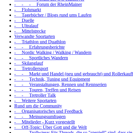
- - - Forum der RheinMainer
- Flohmarkt
- Tagebücher / Blogs rund ums Laufen
- Duelle
- Ultralauf
- Mittelstrecke
Verwandte Sportarten
- Triathlon und Duathlon
- - Erfahrungsberichte
- Nordic Walking / Walking / Wandern
- - Sportliches Wandern
- Skilanglauf
- Tretrollersport
- - Markt und Handel (neu und gebraucht) und Rollerkauf
- - Technik, Tuning und Equipment
- - Veranstaltungen, Rennen und Rennserien
- - Touren, Treffen und Reisen
- - Tretroller Talk
- Weitere Sportarten
Rund um die Community
- Organisatorisches und Feedback
- - Meinungsumfragen
- Mitglieder - Kurz vorgestellt
- Off-Topic: Über Gott und die Welt
- - Trollwiese: Für Threads, die so "speziell" sind, dass sie