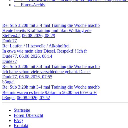
- Foren-Archiv
Re: Sub 3:20h mit 3-4 mal Training die Woche machb
Heute bereits Krafttraining und 5km Walking erle
Steffen42
,
06.08.2026, 08:29
Dude77
Re: Laufen / Hitzewelle / Alkoholfrei
In etwa wie mein alter Diesel. Respekt!!! Ich fr
Dude77
,
06.08.2026, 08:14
Dude77
Re: Sub 3:20h mit 3-4 mal Training die Woche machb
Ich habe schon viele verschiedene gehabt. Das ei
Dude77
,
06.08.2026, 07:55
b3ngel
Re: Sub 3:20h mit 3-4 mal Training die Woche machb
Bei mir waren es heute 9.6km in 56:00 bei 67% ⌀ H
b3ngel
,
06.08.2026, 07:52
Startseite
Foren-Übersicht
FAQ
Kontakt