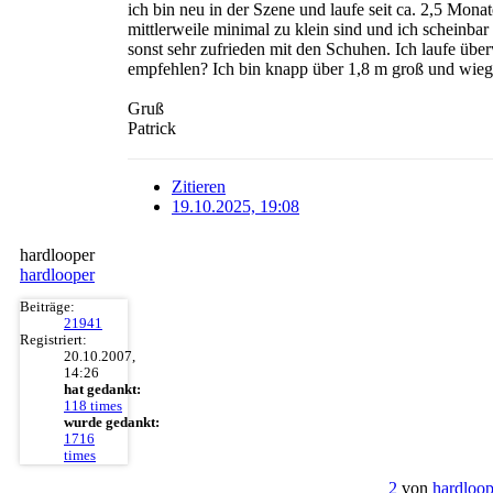
ich bin neu in der Szene und laufe seit ca. 2,5 Mon
mittlerweile minimal zu klein sind und ich scheinb
sonst sehr zufrieden mit den Schuhen. Ich laufe ü
empfehlen? Ich bin knapp über 1,8 m groß und wiege
Gruß
Patrick
Zitieren
19.10.2025, 19:08
hardlooper
hardlooper
Beiträge:
21941
Registriert:
20.10.2007,
14:26
hat gedankt:
118 times
wurde gedankt:
1716
times
2
von
hardloop