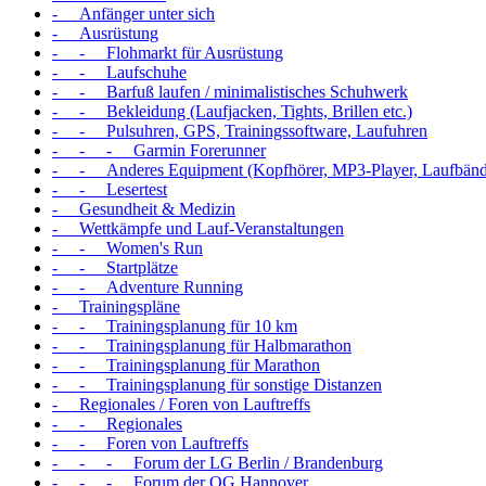
- Anfänger unter sich
- Ausrüstung
- - Flohmarkt für Ausrüstung
- - Laufschuhe
- - Barfuß laufen / minimalistisches Schuhwerk
- - Bekleidung (Laufjacken, Tights, Brillen etc.)
- - Pulsuhren, GPS, Trainingssoftware, Laufuhren
- - - Garmin Forerunner
- - Anderes Equipment (Kopfhörer, MP3-Player, Laufbände
- - Lesertest
- Gesundheit & Medizin
- Wettkämpfe und Lauf-Veranstaltungen
- - Women's Run
- - Startplätze
- - Adventure Running
- Trainingspläne
- - Trainingsplanung für 10 km
- - Trainingsplanung für Halbmarathon
- - Trainingsplanung für Marathon
- - Trainingsplanung für sonstige Distanzen
- Regionales / Foren von Lauftreffs
- - Regionales
- - Foren von Lauftreffs
- - - Forum der LG Berlin / Brandenburg
- - - Forum der OG Hannover