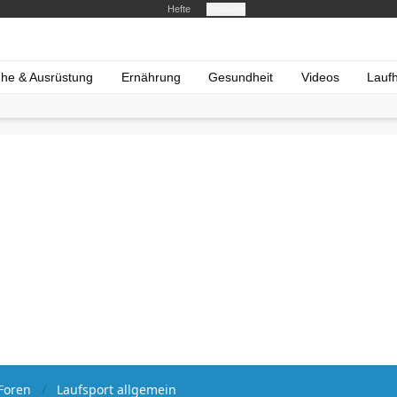
Hefte
Produkte
he & Ausrüstung
Ernährung
Gesundheit
Videos
Lauf
Foren
Laufsport allgemein