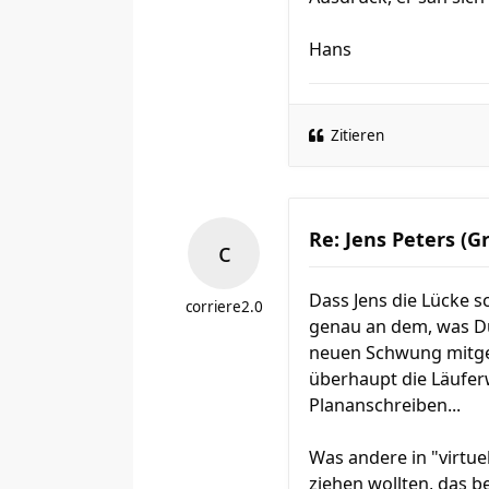
Hans
Zitieren
Re: Jens Peters (G
Dass Jens die Lücke s
corriere2.0
genau an dem, was Du
neuen Schwung mitgeb
überhaupt die Läuferw
Plananschreiben...
Was andere in "virtu
ziehen wollten, das b