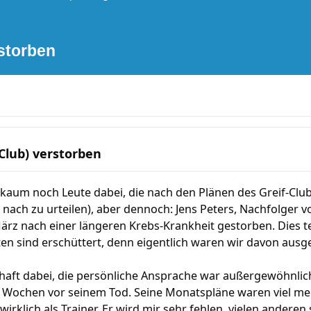
rstorben
-Club) verstorben
ja kaum noch Leute dabei, die nach den Plänen des Greif-Cl
nach zu urteilen), aber dennoch: Jens Peters, Nachfolger vo
März nach einer längeren Krebs-Krankheit gestorben. Dies tei
ten sind erschüttert, denn eigentlich waren wir davon aus
haft dabei, die persönliche Ansprache war außergewöhnlich,
Wochen vor seinem Tod. Seine Monatspläne waren viel mehr
wirklich als Trainer. Er wird mir sehr fehlen, vielen anderen 