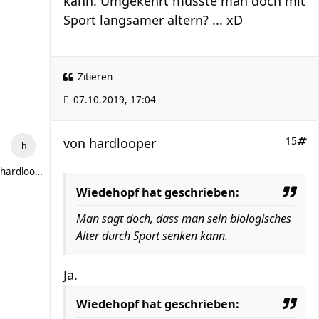
kann. Umgekehrt müsste man doch mit
Sport langsamer altern? ... xD
Zitieren
07.10.2019, 17:04
von
hardlooper
15
hardlooper
Wiedehopf hat geschrieben:
Man sagt doch, dass man sein biologisches
Alter durch Sport senken kann.
Ja.
Wiedehopf hat geschrieben: