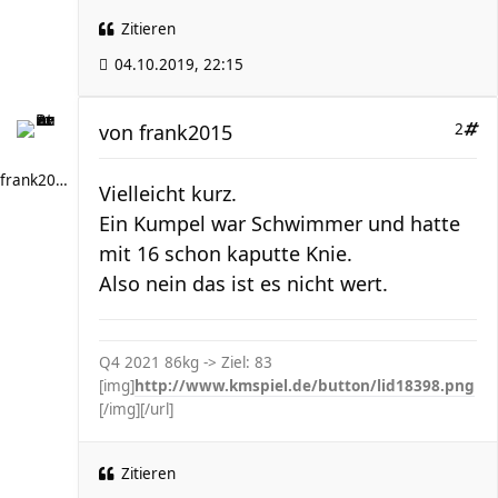
Zitieren
04.10.2019, 22:15
von
frank2015
2
frank2015
Vielleicht kurz.
Ein Kumpel war Schwimmer und hatte
mit 16 schon kaputte Knie.
Also nein das ist es nicht wert.
Q4 2021 86
kg -> Ziel: 83
[img]
http://www.kmspiel.de/button/lid18398.png
[/img][/url]
Zitieren