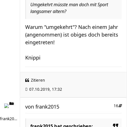
Umgekehrt müsste man doch mit Sport
langsamer altern?
Warum "umgekehrt"? Nach einem Jahr
(angenommen) ist obiges doch bereits
eingetreten!
Knippi
Zitieren
07.10.2019, 17:32
von
frank2015
16
frank2015
frank2015 hat geschrieben: