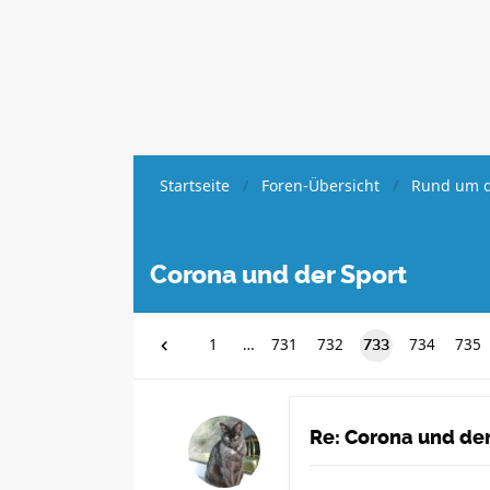
Startseite
Foren-Übersicht
Rund um d
Corona und der Sport
1
…
731
732
734
735
733
Re: Corona und der