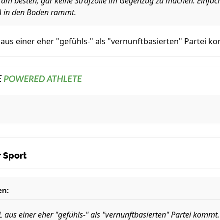
s am besten, gar keine Strafzölle im Gegenzug zu machen. Einfac
SA in den Boden rammt.
L aus einer eher "gefühls-" als "vernunftbasierten" Partei k
 Sport
en:
L aus einer eher "gefühls-" als "vernunftbasierten" Partei kommt.