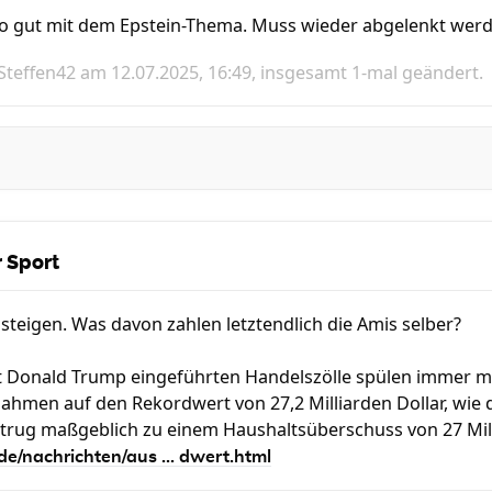
 so gut mit dem Epstein-Thema. Muss wieder abgelenkt wer
Steffen42
am 12.07.2025, 16:49, insgesamt 1-mal geändert.
 Sport
teigen. Was davon zahlen letztendlich die Amis selber?
t Donald Trump eingeführten Handelszölle spülen immer meh
nnahmen auf den Rekordwert von 27,2 Milliarden Dollar, wi
es trug maßgeblich zu einem Haushaltsüberschuss von 27 Mil
de/nachrichten/aus ... dwert.html