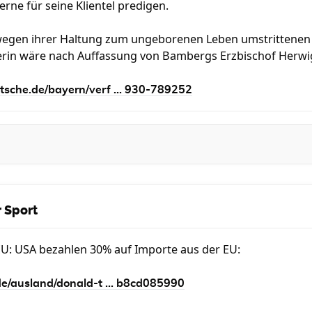
rne für seine Klientel predigen.
egen ihrer Haltung zum ungeborenen Leben umstrittenen J
erin wäre nach Auffassung von Bambergs Erzbischof Herwig 
sche.de/bayern/verf ... 930-789252
 Sport
EU: USA bezahlen 30% auf Importe aus der EU:
de/ausland/donald-t ... b8cd085990