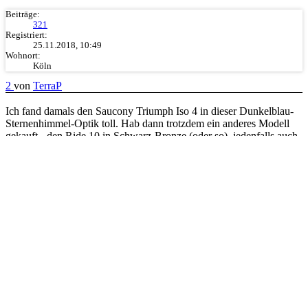
Beiträge:
321
Registriert:
25.11.2018, 10:49
Wohnort:
Köln
2
von
TerraP
Ich fand damals den Saucony Triumph Iso 4 in dieser Dunkelblau-
Sternenhimmel-Optik toll. Hab dann trotzdem ein anderes Modell
gekauft - den Ride 10 in Schwarz-Bronze (oder so), jedenfalls auch
schön, fühlte sich genauso gut an und schien besser für alle
möglichen Zwecke geeignet.
https://m.runnersworld.de/laufschuhe/sa ... 545748.htm
Zitieren
08.04.2019, 20:32