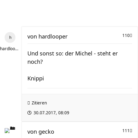
von
hardlooper
110
hardlooper
Und sonst so: der Michel - steht er
noch?
Knippi
Zitieren
30.07.2017, 08:09
von
gecko
111