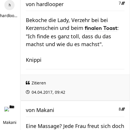
von
hardlooper
7
hardlooper
Bekoche die Lady, Verzehr bei bei
Kerzenschein und beim
:
finalen Toast
"Ich finde es ganz toll, dass du das
machst und wie du es machst".
Knippi
Zitieren
04.04.2017, 09:42
von
Makani
8
Makani
Eine Massage? Jede Frau freut sich doch