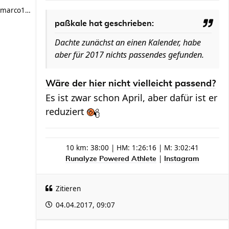
marco1983
paßkale hat geschrieben:
Dachte zunächst an einen Kalender, habe
aber für 2017 nichts passendes gefunden.
Wäre der hier nicht vielleicht passend?
Es ist zwar schon April, aber dafür ist er
reduziert
10 km: 38:00 | HM: 1:26:16 | M: 3:02:41
|
Runalyze Powered Athlete
Instagram
Zitieren
04.04.2017, 09:07