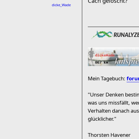
Cach gelöscht?
dicke_Wade
Mein Tagebuch:
foru
"Unser Denken besti
was uns missfällt, w
Verhalten danach ausr
glücklicher."
Thorsten Havener