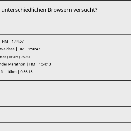
n unterschiedlichen Browsern versucht?
| HM | 1:44:07
 Waldsee | HM | 1:50:47
thon | 10,9km | 0:56:53
änder Marathon | HM | 1:54:13
ft | 10km | 0:56:15