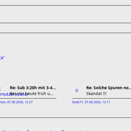
ck“
Re: Sub 3:20h mit 3-4 mal Training die Woche machb
Re: Solche Spuren normal m
Bei mir heute früh um 6:30 Uhr wieder einer der h
Skandal !!!
rtan
,
07.08.2026, 12:27
Dude77
,
07.08.2026, 12:11