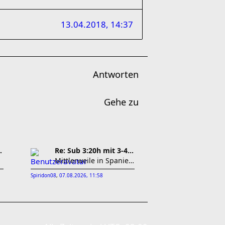
13.04.2018, 14:37
Antworten
Gehe zu
ach nur 10 km?
Re: Sub 3:20h mit 3-4 mal Training die Woche machb
Mittlerweile in Spanien im Urlaub. Hier übel feuch
Spiridon08
,
07.08.2026, 11:58