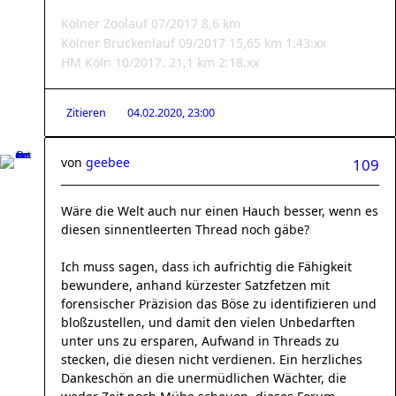
Kölner Zoolauf 07/2017 8,6 km
Kölner Brückenlauf 09/2017 15,65 km 1:43:xx
HM Köln 10/2017. 21,1 km 2:18.xx
Zitieren
04.02.2020, 23:00
von
geebee
109
Wäre die Welt auch nur einen Hauch besser, wenn es
diesen sinnentleerten Thread noch gäbe?
Ich muss sagen, dass ich aufrichtig die Fähigkeit
bewundere, anhand kürzester Satzfetzen mit
forensischer Präzision das Böse zu identifizieren und
bloßzustellen, und damit den vielen Unbedarften
unter uns zu ersparen, Aufwand in Threads zu
stecken, die diesen nicht verdienen. Ein herzliches
Dankeschön an die unermüdlichen Wächter, die