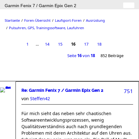
Garmin Fenix 7 / Garmin Epix Gen 2
Startseite
Foren-Übersicht
Laufsport-Foren
Ausrüstung
Pulsuhren, GPS, Trainingssoftware, Laufuhren
1
…
14
15
16
17
18
Seite
16
von
18
852 Beiträge
751
Re: Garmin Fenix 7 / Garmin Epix Gen 2
von
Steffen42
Für mich sieht das neben sehr chaotischen
Softwareentwicklungsprozessen, wenig
Qualitätsverständnis auch nach grundlegenden
Problemen mit deren Architektur auf den Uhren aus.