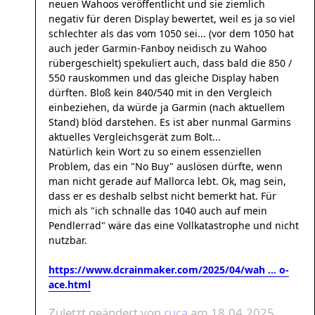
neuen Wahoos veröffentlicht und sie ziemlich
negativ für deren Display bewertet, weil es ja so viel
schlechter als das vom 1050 sei... (vor dem 1050 hat
auch jeder Garmin-Fanboy neidisch zu Wahoo
rübergeschielt) spekuliert auch, dass bald die 850 /
550 rauskommen und das gleiche Display haben
dürften. Bloß kein 840/540 mit in den Vergleich
einbeziehen, da würde ja Garmin (nach aktuellem
Stand) blöd darstehen. Es ist aber nunmal Garmins
aktuelles Vergleichsgerät zum Bolt...
Natürlich kein Wort zu so einem essenziellen
Problem, das ein "No Buy" auslösen dürfte, wenn
man nicht gerade auf Mallorca lebt. Ok, mag sein,
dass er es deshalb selbst nicht bemerkt hat. Für
mich als "ich schnalle das 1040 auch auf mein
Pendlerrad" wäre das eine Vollkatastrophe und nicht
nutzbar.
https://www.dcrainmaker.com/2025/04/wah ... o-
ace.html
Zuletzt geändert von
ruca
am 18.04.2025,