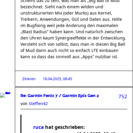
Scheint das zu sein, was man als „Big Ball of Mud“
bezeichnet. Sieht nach einem wilden und
unstrukturierten Mix (oder Murks) aus Kernel,
Treibern, Anwendungen, GUI und Daten aus. Hölle
im Bugfixing weil jede Änderung den maximalen
„Blast Radius“ haben kann. Und natürlich zwischen
den Uhren kaum Synergieeffekte in der Entwicklung.
Versteht sich von selbst, dass man in diesen Big Ball
of Mud dann auch nicht so einfach LTE einbauen
kann so dass das sinnvoll aus „Apps“ nutzbar ist.
Zitieren
18.04.2025, 08:45
752
Re: Garmin Fenix 7 / Garmin Epix Gen 2
von
Steffen42
ruca
hat geschrieben: