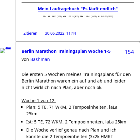
Mein Lauftagebuch "Es läuft endlich"
PBs:
10k
: 39:53 (7/21),
HM
: 1:27:19 (4/22),
25k:
1:49:41 (10/21),
M
: 3:09:26 (09/22)
Zitieren
30.06.2022, 11:44
Berlin Marathon Trainingsplan Woche 1-5
154
von
Bashman
Die ersten 5 Wochen meines Trainingsplans für den
Berlin Marathon waren ein auf und ab und leider
nicht wirklich nach Plan, aber noch ok.
Woche 1 von 12:
Plan: 5 TE, 71 WKM, 2 Tempoeinheiten, laLa
25km
Ist: 5 TE, 72 WKM, 2 Tempoeinheiten, laLa 25km
Die Woche verlief genau nach Plan und ich
konnte die 2 Tempoeinheiten (3x2k HMRT