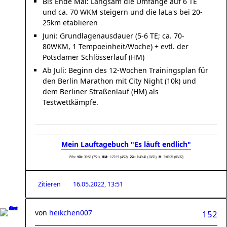
Bis Ende Mai: Langsam die Umfänge auf 6 TE
und ca. 70 WKM steigern und die laLa's bei 20-
25km etablieren
Juni: Grundlagenausdauer (5-6 TE; ca. 70-
80WKM, 1 Tempoeinheit/Woche) + evtl. der
Potsdamer Schlösserlauf (HM)
Ab Juli: Beginn des 12-Wochen Trainingsplan für
den Berlin Marathon mit City Night (10k) und
dem Berliner Straßenlauf (HM) als
Testwettkämpfe.
Mein Lauftagebuch "Es läuft endlich"
PBs:
10k
: 39:53 (7/21),
HM
: 1:27:19 (4/22),
25k:
1:49:41 (10/21),
M
: 3:09:26 (09/22)
Zitieren
16.05.2022, 13:51
von
heikchen007
152