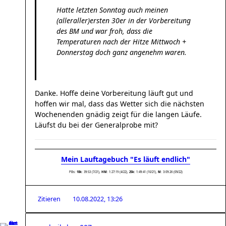
Hatte letzten Sonntag auch meinen
(alleraller)ersten 30er in der Vorbereitung
des BM und war froh, dass die
Temperaturen nach der Hitze Mittwoch +
Donnerstag doch ganz angenehm waren.
Danke. Hoffe deine Vorbereitung läuft gut und
hoffen wir mal, dass das Wetter sich die nächsten
Wochenenden gnädig zeigt für die langen Läufe.
Läufst du bei der Generalprobe mit?
Mein Lauftagebuch "Es läuft endlich"
PBs:
10k
: 39:53 (7/21),
HM
: 1:27:19 (4/22),
25k:
1:49:41 (10/21),
M
: 3:09:26 (09/22)
Zitieren
10.08.2022, 13:26