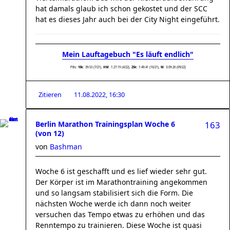
hat damals glaub ich schon gekostet und der SCC
hat es dieses Jahr auch bei der City Night eingeführt.
Mein Lauftagebuch "Es läuft endlich"
PBs:
10k
: 39:53 (7/21),
HM
: 1:27:19 (4/22),
25k:
1:49:41 (10/21),
M
: 3:09:26 (09/22)
Zitieren
11.08.2022, 16:30
Berlin Marathon Trainingsplan Woche 6
163
(von 12)
von
Bashman
Woche 6 ist geschafft und es lief wieder sehr gut.
Der Körper ist im Marathontraining angekommen
und so langsam stabilisiert sich die Form. Die
nächsten Woche werde ich dann noch weiter
versuchen das Tempo etwas zu erhöhen und das
Renntempo zu trainieren. Diese Woche ist quasi