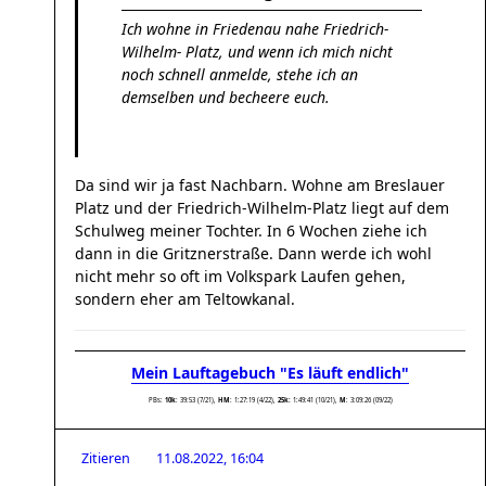
Ich wohne in Friedenau nahe Friedrich-
Wilhelm- Platz, und wenn ich mich nicht
noch schnell anmelde, stehe ich an
demselben und becheere euch.
Da sind wir ja fast Nachbarn. Wohne am Breslauer
Platz und der Friedrich-Wilhelm-Platz liegt auf dem
Schulweg meiner Tochter. In 6 Wochen ziehe ich
dann in die Gritznerstraße. Dann werde ich wohl
nicht mehr so oft im Volkspark Laufen gehen,
sondern eher am Teltowkanal.
Mein Lauftagebuch "Es läuft endlich"
PBs:
10k
: 39:53 (7/21),
HM
: 1:27:19 (4/22),
25k:
1:49:41 (10/21),
M
: 3:09:26 (09/22)
Zitieren
11.08.2022, 16:04