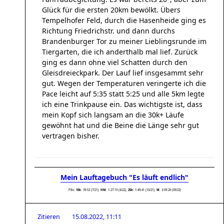
Glück für die ersten 20km bewölkt. Übers
Tempelhofer Feld, durch die Hasenheide ging es
Richtung Friedrichstr. und dann durchs
Brandenburger Tor zu meiner Lieblingsrunde im
Tiergarten, die ich anderthalb mal lief. Zurück
ging es dann ohne viel Schatten durch den
Gleisdreieckpark. Der Lauf lief insgesammt sehr
gut. Wegen der Temperaturen veringerte ich die
Pace leicht auf 5:35 statt 5:25 und alle 5km legte
ich eine Trinkpause ein. Das wichtigste ist, dass
mein Kopf sich langsam an die 30k+ Läufe
gewöhnt hat und die Beine die Länge sehr gut
vertragen bisher.
Mein Lauftagebuch "Es läuft endlich"
PBs:
10k
: 39:53 (7/21),
HM
: 1:27:19 (4/22),
25k:
1:49:41 (10/21),
M
: 3:09:26 (09/22)
Zitieren
15.08.2022, 11:11