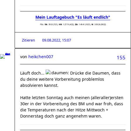
Mein Lauftagebuch "Es läuft endlich"
PBs:
10k
: 39:53 (7/21),
HM
: 1:27:19 (4/22),
25k:
1:49:41 (10/21),
M
: 3:09:26 (09/22)
Zitieren
09.08.2022, 15:07
von
heikchen007
155
Läuft doch...
Drücke die Daumen, dass
du deine weitere Vorbereitung problemlos
absolvieren kannst.
Hatte letzten Sonntag auch meinen (alleraller)ersten
30er in der Vorbereitung des BM und war froh, dass
die Temperaturen nach der Hitze Mittwoch +
Donnerstag doch ganz angenehm waren.