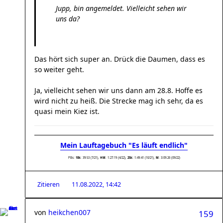
Jupp, bin angemeldet. Vielleicht sehen wir
uns da?
Das hört sich super an. Drück die Daumen, dass es
so weiter geht.
Ja, vielleicht sehen wir uns dann am 28.8. Hoffe es
wird nicht zu heiß. Die Strecke mag ich sehr, da es
quasi mein Kiez ist.
Mein Lauftagebuch "Es läuft endlich"
PBs:
10k
: 39:53 (7/21),
HM
: 1:27:19 (4/22),
25k:
1:49:41 (10/21),
M
: 3:09:26 (09/22)
Zitieren
11.08.2022, 14:42
von
heikchen007
159