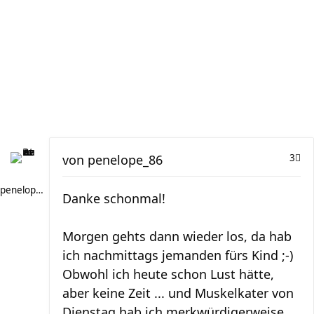
von
penelope_86
3
penelope_86
Danke schonmal!
Morgen gehts dann wieder los, da hab
ich nachmittags jemanden fürs Kind ;-)
Obwohl ich heute schon Lust hätte,
aber keine Zeit ... und Muskelkater von
Dienstag hab ich merkwürdigerweise