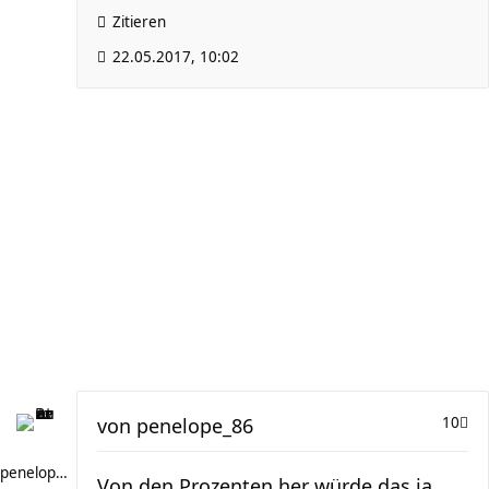
Zitieren
22.05.2017, 10:02
von
penelope_86
10
penelope_86
Von den Prozenten her würde das ja