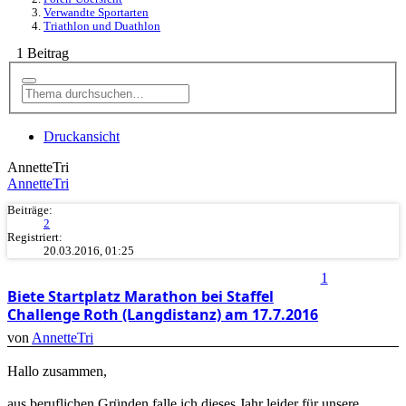
Verwandte Sportarten
Triathlon und Duathlon
1 Beitrag
Druckansicht
AnnetteTri
AnnetteTri
Beiträge:
2
Registriert:
20.03.2016, 01:25
1
Biete Startplatz Marathon bei Staffel
Challenge Roth (Langdistanz) am 17.7.2016
von
AnnetteTri
Hallo zusammen,
aus beruflichen Gründen falle ich dieses Jahr leider für unsere