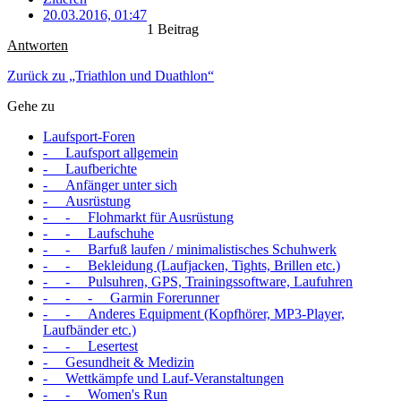
20.03.2016, 01:47
1 Beitrag
Antworten
Zurück zu „Triathlon und Duathlon“
Gehe zu
Laufsport-Foren
- Laufsport allgemein
- Laufberichte
- Anfänger unter sich
- Ausrüstung
- - Flohmarkt für Ausrüstung
- - Laufschuhe
- - Barfuß laufen / minimalistisches Schuhwerk
- - Bekleidung (Laufjacken, Tights, Brillen etc.)
- - Pulsuhren, GPS, Trainingssoftware, Laufuhren
- - - Garmin Forerunner
- - Anderes Equipment (Kopfhörer, MP3-Player,
Laufbänder etc.)
- - Lesertest
- Gesundheit & Medizin
- Wettkämpfe und Lauf-Veranstaltungen
- - Women's Run