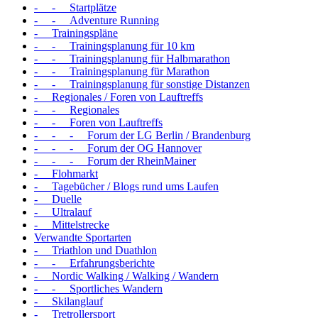
- - Startplätze
- - Adventure Running
- Trainingspläne
- - Trainingsplanung für 10 km
- - Trainingsplanung für Halbmarathon
- - Trainingsplanung für Marathon
- - Trainingsplanung für sonstige Distanzen
- Regionales / Foren von Lauftreffs
- - Regionales
- - Foren von Lauftreffs
- - - Forum der LG Berlin / Brandenburg
- - - Forum der OG Hannover
- - - Forum der RheinMainer
- Flohmarkt
- Tagebücher / Blogs rund ums Laufen
- Duelle
- Ultralauf
- Mittelstrecke
Verwandte Sportarten
- Triathlon und Duathlon
- - Erfahrungsberichte
- Nordic Walking / Walking / Wandern
- - Sportliches Wandern
- Skilanglauf
- Tretrollersport