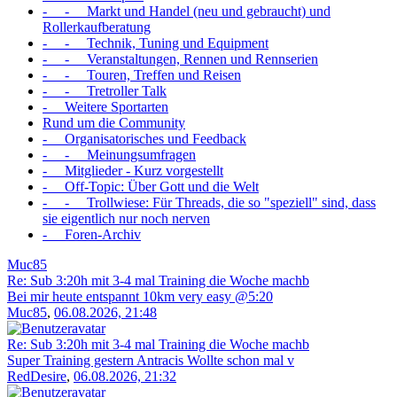
- - Markt und Handel (neu und gebraucht) und
Rollerkaufberatung
- - Technik, Tuning und Equipment
- - Veranstaltungen, Rennen und Rennserien
- - Touren, Treffen und Reisen
- - Tretroller Talk
- Weitere Sportarten
Rund um die Community
- Organisatorisches und Feedback
- - Meinungsumfragen
- Mitglieder - Kurz vorgestellt
- Off-Topic: Über Gott und die Welt
- - Trollwiese: Für Threads, die so "speziell" sind, dass
sie eigentlich nur noch nerven
- Foren-Archiv
Muc85
Re: Sub 3:20h mit 3-4 mal Training die Woche machb
Bei mir heute entspannt 10km very easy @5:20
Muc85
,
06.08.2026, 21:48
Re: Sub 3:20h mit 3-4 mal Training die Woche machb
Super Training gestern Antracis Wollte schon mal v
RedDesire
,
06.08.2026, 21:32