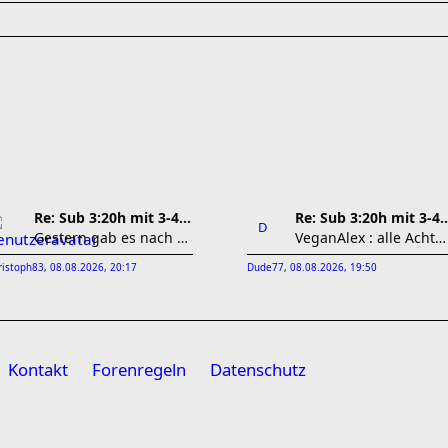
Re: Sub 3:20h mit 3-4 mal Training die Woche machb
Re: Sub 3:20h mit 3-4 mal Trainin
Gestern gab es nach dem morgendlichem Lauf noch
VeganAlex : alle Achtung. Stabile Leistung!!!
ristoph83
,
08.08.2026, 20:17
Dude77
,
08.08.2026, 19:50
Kontakt
Forenregeln
Datenschutz