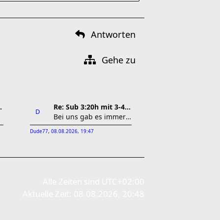
Antworten
Gehe zu
g die Woche machb
Re: Sub 3:20h mit 3-4 mal Training die Woche machb
Bei uns gab es immer zwei Lager. Das eine hat ge
Dude77
,
08.08.2026, 19:47
Alle Zeiten sind
UTC+02:00
Aktuelle Zeit: 08.08.2026, 20:48