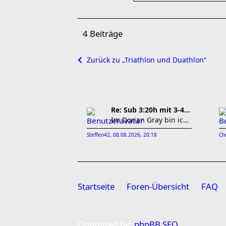
4 Beiträge
Zurück zu „Triathlon und Duathlon“
Re: Sub 3:20h mit 3-4 mal Training die Woche machb
Im Dorian Gray bin ich mal bei 100dB in einer der
Steffen42
,
08.08.2026, 20:18
Ch
Startseite
Foren-Übersicht
FAQ
Optimized by:
phpBB SEO