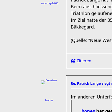
movingdet65
Beim abschliessend
Triathlon gelaufene
Im Ziel hatte der 
Bäkkegard.
(Quelle: "Neue West
Zitieren
Re: Patrick Lange siegt
Im anderen Unterfo
bones
bones
hat ge