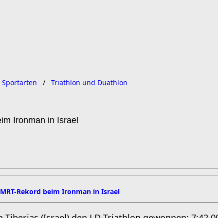
 Sportarten
Triathlon und Duathlon
im Ironman in Israel
t MRT-Rekord beim Ironman in Israel
n Tiberias (Israel) den LD-Triathlon gewonnen: 7:42,