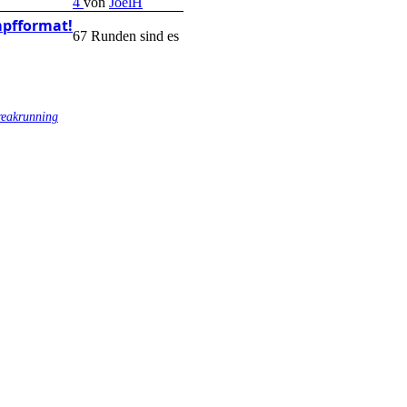
4
von
JoelH
mpfformat!
67 Runden sind es
treakrunning