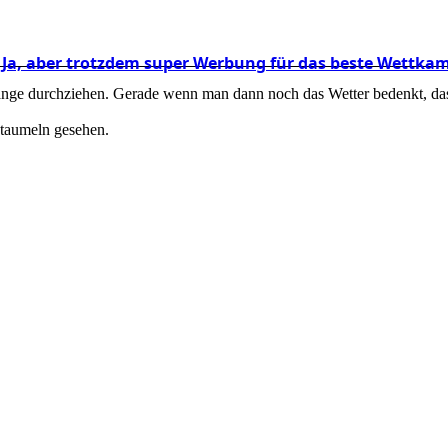
d? Ja, aber trotzdem super Werbung für das beste Wettka
 lange durchziehen. Gerade wenn man dann noch das Wetter bedenkt, da
 taumeln gesehen.