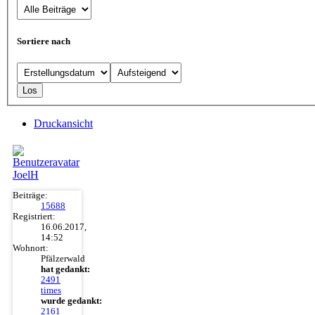
Sortiere nach
Druckansicht
JoelH
Beiträge:
15688
Registriert:
16.06.2017,
14:52
Wohnort:
Pfälzerwald
hat gedankt:
2491
times
wurde gedankt:
2161