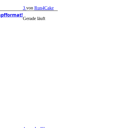
3
von
Run4Cake
mpfformat!
Gerade läuft