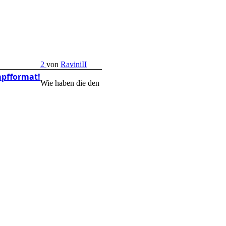
2
von
RaviniII
mpfformat!
Wie haben die den