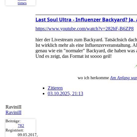
times
Last Soul Ultra - Influenzer Backyard? J
https://www.youtube.com/watch?v=282hF-B6ZP8
hier der Livestream zum Backyard. Tatsächsich dacht
Ist wirklich mehr als eine Influenzerveranstaltung. A
genau wie ein "normaler" Backyard, die haben was a
Und es zeigt, das Format ist soooo geil!
wo ich herkomme
Am Anfang war
Zitieren
03.10.2025, 21:13
RaviniII
RaviniII
Beiträge:
782
Registriert:
09.05.2017,