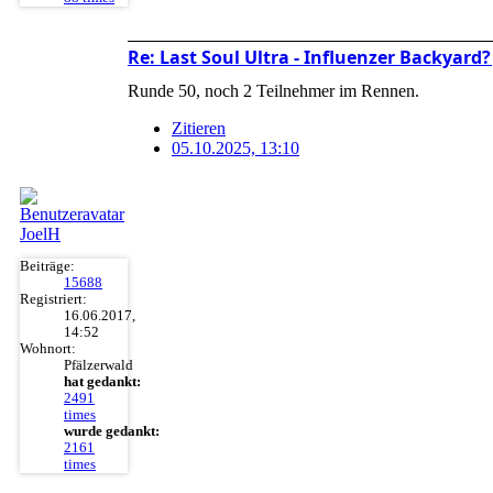
Re: Last Soul Ultra - Influenzer Backyar
Runde 50, noch 2 Teilnehmer im Rennen.
Zitieren
05.10.2025, 13:10
JoelH
Beiträge:
15688
Registriert:
16.06.2017,
14:52
Wohnort:
Pfälzerwald
hat gedankt:
2491
times
wurde gedankt:
2161
times