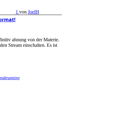
1
von
JoelH
format!
finitiv ahnung von der Materie.
 den Stream einschalten. Es ist
treakrunning