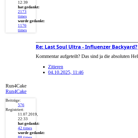
12:39
hat gedankt:
2173
times
wurde gedankt:
1176
times
Re: Last Soul Ultra - Influenzer Backyar
Kommentar aufgeteilt? Das sind ja die absoluten He
Zitieren
04.10.2025, 11:46
Run4Cake
Run4Cake
Beiträge:
576
Registriert:
11.07.2019,
22:33
hat gedankt:
42 times
wurde gedankt:
88 times