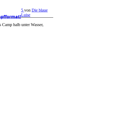
5
von
Die blaue
Luise
mpfformat!
s Camp halb unter Wasser,