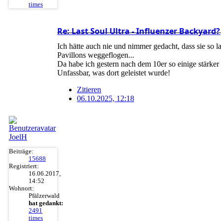
times
Re: Last Soul Ultra - Influenzer Backyar
Ich hätte auch nie und nimmer gedacht, dass sie so
Pavillons weggeflogen...
Da habe ich gestern nach dem 10er so einige stärker
Unfassbar, was dort geleistet wurde!
Zitieren
06.10.2025, 12:18
JoelH
Beiträge:
15688
Registriert:
16.06.2017,
14:52
Wohnort:
Pfälzerwald
hat gedankt:
2491
times