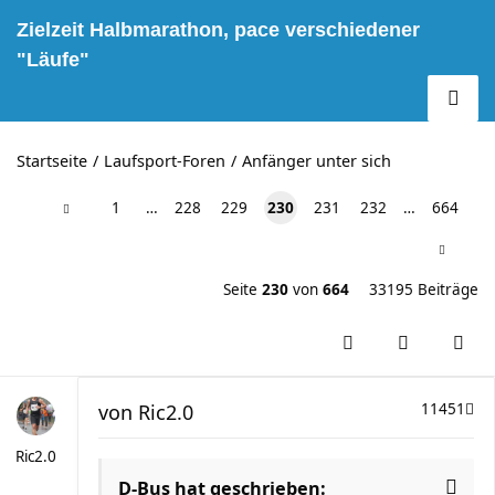
Zielzeit Halbmarathon, pace verschiedener
"Läufe"
Startseite
Laufsport-Foren
Anfänger unter sich
1
…
228
229
230
231
232
…
664
Seite
230
von
664
33195 Beiträge
von
Ric2.0
11451
Ric2.0
D-Bus hat geschrieben: