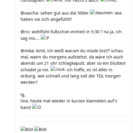
rumstapfen.
mir reicht's auch.
@sascha: sehen gut aus die 500er
wie
haben sie sich angefühlt?
@ric: wohlfühl-fußschon-einheit in 5:30 ? na ja, ich
sag nix....
@mika: kind, ich weiß warum du müde bist?! schau
mal, wann du morgens aufstehst. da wäre ich auch
abends um 21 uhr schlagkaputt. aber so ein bluttest
schadet ja nix.
ich hoffe, es ist alles in
ordung. wie schnell und lang soll der TDL morgen
werden?
lg,
line, heute mal wieder in kurzen klamotten auf's
band