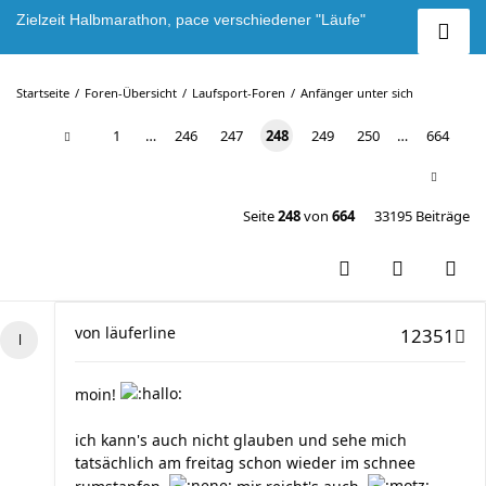
Zielzeit Halbmarathon, pace verschiedener "Läufe"
Startseite
Foren-Übersicht
Laufsport-Foren
Anfänger unter sich
1
…
246
247
248
249
250
…
664
Seite
248
von
664
33195 Beiträge
von
läuferline
12351
moin!
ich kann's auch nicht glauben und sehe mich
tatsächlich am freitag schon wieder im schnee