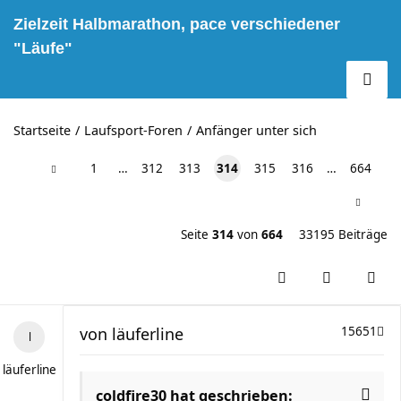
Zielzeit Halbmarathon, pace verschiedener
"Läufe"
Startseite
Laufsport-Foren
Anfänger unter sich
1
…
312
313
314
315
316
…
664
Seite
314
von
664
33195 Beiträge
von
läuferline
15651
läuferline
coldfire30 hat geschrieben: