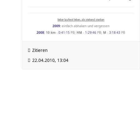
lieber laufend leben, als stehend sterben
2009:
einfach abhaken und vergessen
2008:
10 km
-
0:41:15
PB;
HM
-
1:29:46
PB;
M
-
3:18:43
PB
Zitieren
22.04.2010, 13:04