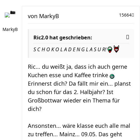
von
MarkyB
15664
MarkyB
Ric2.0 hat geschrieben:
S C H O K O L A D E N G L A S U R!
Ric... du weißt ja, dass ich auch gerne
Kuchen esse und Kaffee trinke
Erinnerst dich? Da fällt mir ein... planst
du schon für das 2. Halbjahr? Ist
Großbottwar wieder ein Thema für
dich?
Ansonsten... wäre klasse euch alle mal
zu treffen... Mainz... 09.05. Das geht