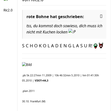
Ric2.0
rote Bohne hat geschrieben:
tss, du kommst doch sowieso, dich muss ich
nicht mit Kuchen locken
S C H O K O L A D E N G L A S U R!
.pb 5k 22:27min 11.2009 | 10k 46:32min 5.2010 | hm 01:41:30h
05.2010 |
VDOT=44,3
.plan 2011
30.10. Frankfurt (M)