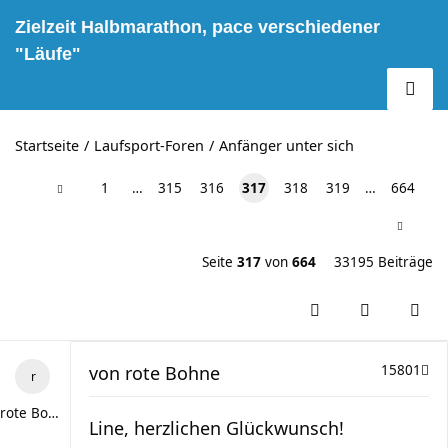
Zielzeit Halbmarathon, pace verschiedener
"Läufe"
Startseite
Laufsport-Foren
Anfänger unter sich
1
…
315
316
317
318
319
…
664
Seite
317
von
664
33195 Beiträge
von
rote Bohne
15801
rote Bohne
Line, herzlichen Glückwunsch!