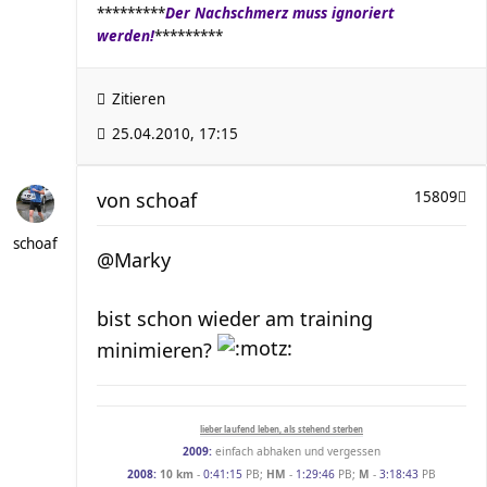
*********
Der Nachschmerz muss ignoriert
werden!
*********
Zitieren
25.04.2010, 17:15
von
schoaf
15809
schoaf
@Marky
bist schon wieder am training
minimieren?
lieber laufend leben, als stehend sterben
2009:
einfach abhaken und vergessen
2008:
10 km
-
0:41:15
PB;
HM
-
1:29:46
PB;
M
-
3:18:43
PB