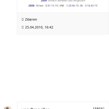
2009:
einfach abhaken und vergessen
2008:
10 km
-
0:41:15
PB;
HM
-
1:29:46
PB;
M
-
3:18:43
PB
Zitieren
25.04.2010, 16:42
15803