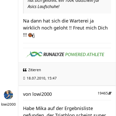
hat sich gelohnt: ein 100€ Gutschein für
Asics Laufschuhe!
Na dann hat sich die Warterei ja
wirklich noch geloht !! Freut mich Dich
!!!
Zitieren
18.07.2010, 15:47
von
lowi2000
19465
lowi2000
Habe Mika auf der Ergebnisliste
gefunden, der Triathlon scheint super