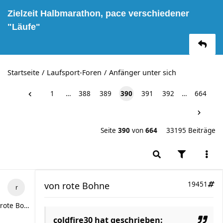
Zielzeit Halbmarathon, pace verschiedener
"Läufe"
Startseite
Laufsport-Foren
Anfänger unter sich
1
…
388
389
390
391
392
…
664
Seite
390
von
664
33195 Beiträge
von
rote Bohne
19451
rote Bohne
coldfire30 hat geschrieben: