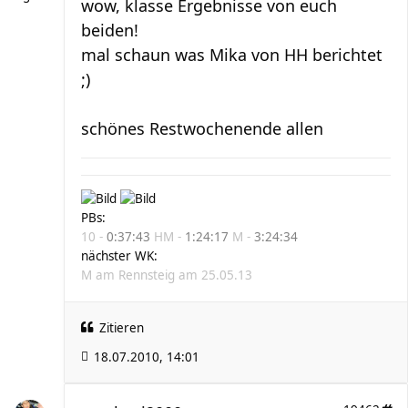
wow, klasse Ergebnisse von euch
beiden!
mal schaun was Mika von HH berichtet
;)
schönes Restwochenende allen
PBs:
10 -
0:37:43
HM -
1:24:17
M -
3:24:34
nächster WK:
M am Rennsteig am 25.05.13
Zitieren
18.07.2010, 14:01