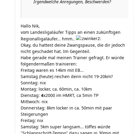
Irgendwelche Anregungen, Beschwerden?
Hallo Nik,
vom Landesligaläufer Tipps an einen zukünftigen
Regionalligaläufer... hmm..
Okay, du hattest deine Zwangspause, die dir jedoch
nicht geschadet hat. Im Gegenteil.
Habe gerade mal meinen Trainer gefragt. Er würde
folgendermaßen trainieren:
Freitag waren es 14km mit EB...
Samstag (heute) reichen denn nicht 19-20km?
Sonntag: nix
Montag: locker, ca. 60min, ca. 10km
Dienstag:
4
x2000 im HMRT, ca 5min TP
Mittwoch: nix
Donnerstag: 8km locker in ca. 50min mit paar
Steigerungen
Freitag: nix
Samstag: 5km super langsam... töffes würde
"Schlappschritt-Tempo" dazu sagen in 30min mit