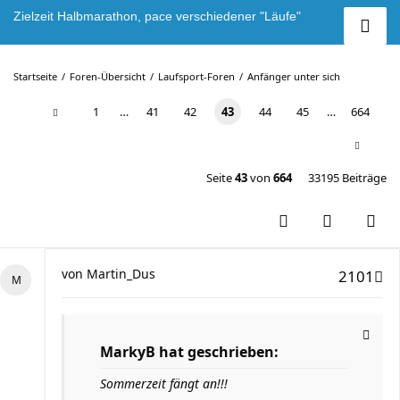
Zielzeit Halbmarathon, pace verschiedener "Läufe"
Startseite
Foren-Übersicht
Laufsport-Foren
Anfänger unter sich
1
…
41
42
43
44
45
…
664
Seite
43
von
664
33195 Beiträge
von
Martin_Dus
2101
MarkyB hat geschrieben:
Sommerzeit fängt an!!!