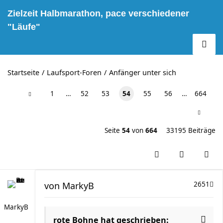
Zielzeit Halbmarathon, pace verschiedener
"Läufe"
Startseite
Laufsport-Foren
Anfänger unter sich
1
…
52
53
54
55
56
…
664
Seite
54
von
664
33195 Beiträge
von
MarkyB
2651
MarkyB
rote Bohne hat geschrieben: