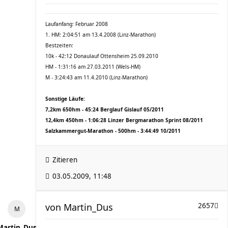
Laufanfang: Februar 2008
1. HM: 2:04:51 am 13.4.2008 (Linz-Marathon)
Bestzeiten:
10k - 42:12 Donaulauf Ottensheim 25.09.2010
HM - 1:31:16 am 27.03.2011 (Wels-HM)
M - 3:24:43 am 11.4.2010 (Linz-Marathon)
Sonstige Läufe:
7,2km 650hm - 45:24 Berglauf Gislauf 05/2011
12,4km 450hm - 1:06:28 Linzer Bergmarathon Sprint 08/2011
Salzkammergut-Marathon - 500hm - 3:44:49 10/2011
Zitieren
03.05.2009, 11:48
von
Martin_Dus
2657
Martin_Dus