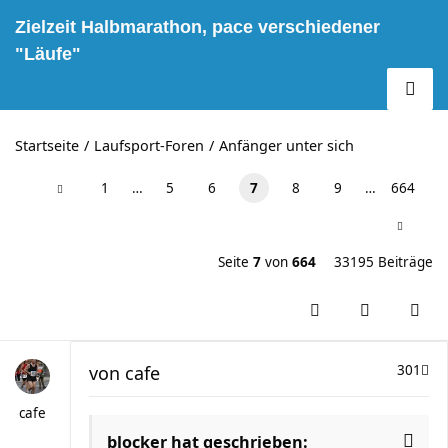
Zielzeit Halbmarathon, pace verschiedener
"Läufe"
Startseite
Laufsport-Foren
Anfänger unter sich
1
…
5
6
7
8
9
…
664
Seite
7
von
664
33195 Beiträge
von
cafe
301
cafe
blocker hat geschrieben: