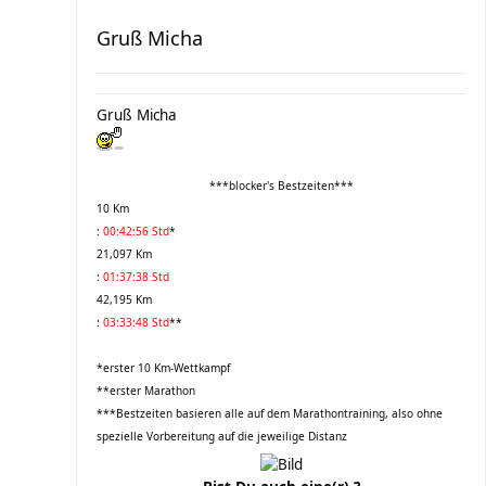
Gruß Micha
Gruß Micha
***blocker's Bestzeiten***
10 Km
:
00:42:56 Std
*
21,097 Km
:
01:37:38 Std
42,195 Km
:
03:33:48 Std
**
*erster 10 Km-Wettkampf
**erster Marathon
***Bestzeiten basieren alle auf dem Marathontraining, also ohne
spezielle Vorbereitung auf die jeweilige Distanz