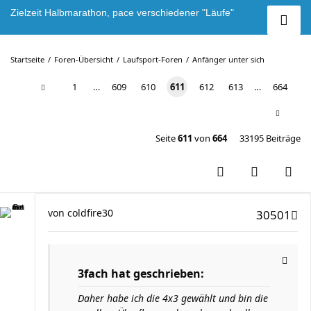
Zielzeit Halbmarathon, pace verschiedener "Läufe"
Startseite
Foren-Übersicht
Laufsport-Foren
Anfänger unter sich
1
…
609
610
611
612
613
…
664
Seite
611
von
664
33195 Beiträge
von
coldfire30
30501
3fach hat geschrieben:
Daher habe ich die 4x3 gewählt und bin die