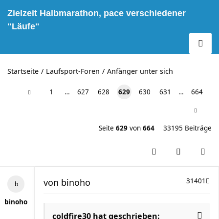
Zielzeit Halbmarathon, pace verschiedener
"Läufe"
Startseite
Laufsport-Foren
Anfänger unter sich
1
…
627
628
629
630
631
…
664
Seite
629
von
664
33195 Beiträge
von
binoho
31401
binoho
coldfire30 hat geschrieben: