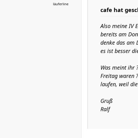
läuferline
cafe hat gesc
Also meine IV E
bereits am Don 
denke das am D
es ist besser d
Was meint ihr ?
Freitag waren ?
laufen, weil di
Gruß
Ralf