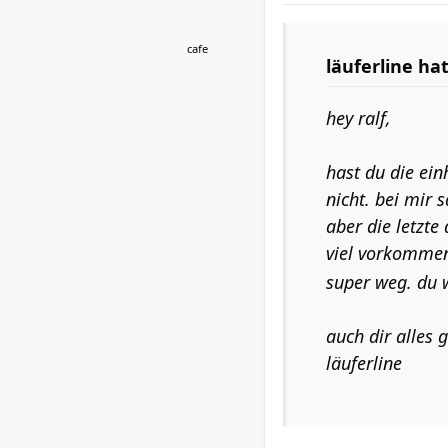
cafe
läuferline ha
hey ralf,
hast du die ein
nicht. bei mir 
aber die letzt
viel vorkommen
super weg. du w
auch dir alles g
läuferline