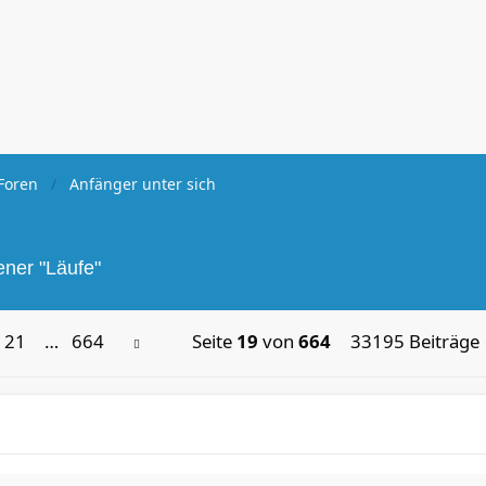
Foren
Anfänger unter sich
ener "Läufe"
21
…
664
Seite
19
von
664
33195 Beiträge