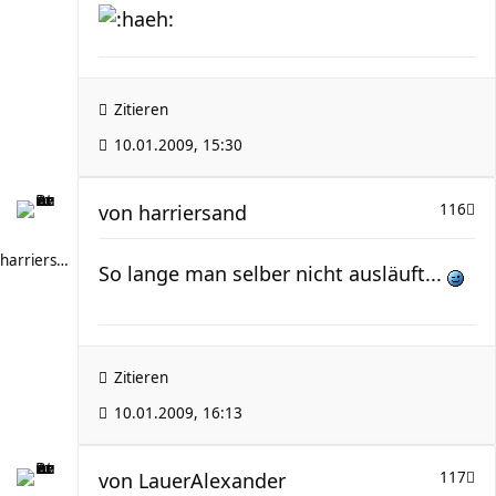
Zitieren
10.01.2009, 15:30
von
harriersand
116
harriersand
So lange man selber nicht ausläuft...
Zitieren
10.01.2009, 16:13
von
LauerAlexander
117