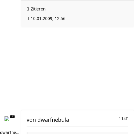
Zitieren
10.01.2009, 12:56
von
dwarfnebula
114
dwarfnebula