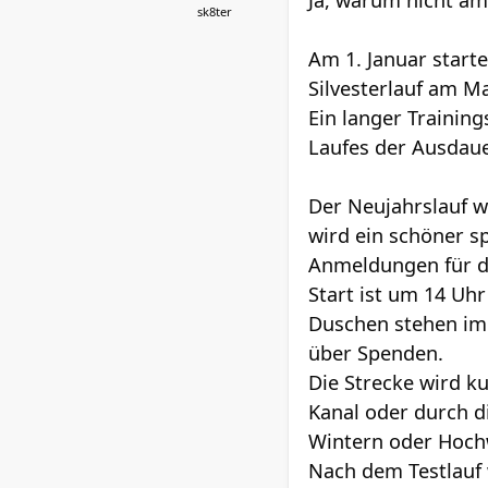
Ja, warum nicht am 
sk8ter
Am 1. Januar start
Silvesterlauf am M
Ein langer Training
Laufes der Ausdaue
Der Neujahrslauf w
wird ein schöner sp
Anmeldungen für d
Start ist um 14 U
Duschen stehen im 
über Spenden.
Die Strecke wird k
Kanal oder durch d
Wintern oder Hochw
Nach dem Testlauf 