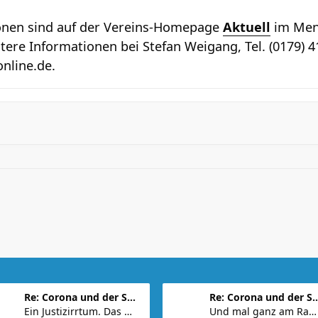
ionen sind auf der Vereins-Homepage
Aktuell
im Menu
tere Informationen bei Stefan Weigang, Tel. (0179) 4
nline.de
.
Re: Corona und der Sport
Re: Corona und d
Ein Justizirrtum. Das war doch bestimmt Biden. Wir
Und mal ganz am Rande: Was hat Alice da überhaupt