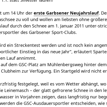
1.1. statt Silvester laufen?
et um 14 Uhr der
erste Garbsener Neujahrslauf
. De
aschsee zu voll und wollen am liebsten ohne größere 
slauf durch den Schnee am 1. Januar 2011 unter-stric
rsportler des Garbsener Sport-Clubs.
ird ein Streckentest werden und ist noch kein angem
ortlicher Einstieg in das neue Jahr“, erläutert Spart
en Lauf annimmt.
hr auf dem GSC-Platz am Mühlenbergsweg hinter de
Clubheim zur Verfügung. Ein Startgeld wird nicht er
urzfristig festgelegt, weil es vom Wetter abhängt, w
ie Leinemasch – der glatt gefrorene Schnee in den l
asser in Vorjahren zeigen, dass langfristig nur be
werden die GSC-Ausdauersportler entscheiden, wie si