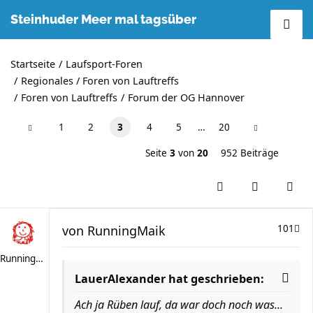
Steinhuder Meer mal tagsüber
Startseite
Laufsport-Foren
Regionales / Foren von Lauftreffs
Foren von Lauftreffs
Forum der OG Hannover
1
2
3
4
5
…
20
Seite
3
von
20
952 Beiträge
von
RunningMaik
101
RunningMaik
LauerAlexander hat geschrieben:
Ach ja Rüben lauf, da war doch noch was...