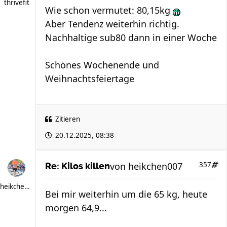
thrivefit
Wie schon vermutet: 80,15kg
Aber Tendenz weiterhin richtig.
Nachhaltige sub80 dann in einer Woche
Schönes Wochenende und
Weihnachtsfeiertage
Zitieren
20.12.2025, 08:38
von
heikchen007
357
Re: Kilos killen
heikchen007
Bei mir weiterhin um die 65 kg, heute
morgen 64,9...