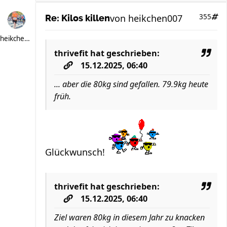
von
heikchen007
355
Re: Kilos killen
heikchen007
thrivefit
hat geschrieben:
15.12.2025, 06:40
... aber die 80kg sind gefallen. 79.9kg heute
früh.
Glückwunsch!
thrivefit
hat geschrieben:
15.12.2025, 06:40
Ziel waren 80kg in diesem Jahr zu knacken