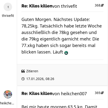
von
thrivefit
368
Re: Kilos killen
thrivefit
Guten Morgen. Nächstes Update:
78,25kg. Tatsächlich habe letzte Woche
ausschließlich die 78kg gesehen und
die 79kg eigentlich garnicht mehr. Die
77.xkg haben sich sogar bereits mal
blicken lassen. Läuft
Zitieren
17.01.2026, 08:26
von
heikchen007
369
Re: Kilos killen
heikchen007
Bei mir heute morgen 63,5 kg. Damit