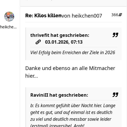
von
heikchen007
366
Re: Kilos killen
heikchen007
thrivefit
hat geschrieben:
03.01.2026, 07:13
Viel Erfolg beim Erreichen der Ziele in 2026
Danke und ebenso an alle Mitmacher
hier...
RaviniII hat geschrieben:
b: Es kommt gefühlt über Nacht hier. Lange
geht es gut, und auf einmal ist es deutlich
zu viel und deutlich messbar sowie leider
(erstmal) irreversibel. Argh!