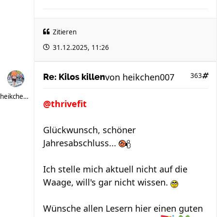
Zitieren
31.12.2025, 11:26
von
heikchen007
363
Re: Kilos killen
heikchen007
@thrivefit
Glückwunsch, schöner
Jahresabschluss...
Ich stelle mich aktuell nicht auf die
Waage, will's gar nicht wissen.
Wünsche allen Lesern hier einen guten