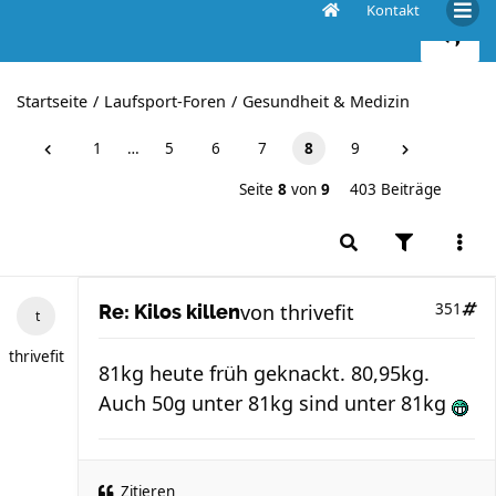
Kontakt
Kilos killen
Startseite
Laufsport-Foren
Gesundheit & Medizin
1
…
5
6
7
8
9
Seite
8
von
9
403 Beiträge
von
thrivefit
351
Re: Kilos killen
thrivefit
81kg heute früh geknackt. 80,95kg.
Auch 50g unter 81kg sind unter 81kg
Zitieren