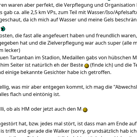
ren waren aber perfekt, die Verpflegung und Organisation
s gab ca. alle 2,5 km VPs, zum Teil mit Wasser/Iso/Apfelsaf
geschaut, da ich mich auf Wasser und meine Gels beschränk
osten, die fast alle angefeuert haben und freundlich waren,
gegeben hat und die Zielverpflegung war auch super (alle
m lecker)
blauen Tartanban im Stadion, Medaillen gabs von hübschen 
him Seiter ist natürlich eh der Beste
(finde ich) und die 
nd einige bekannte Gesichter habe ich getroffen.
 wellig, was mir aber entgegen kommt, ich mag die "Abwech
lles flach und eintönig ist.
olli, ob als HM oder jetzt auch den M
gestört hat, bzw. jedes mal stört, ist dass man am Ende auf
 trifft und gerade die Walker (sorry, grundsätzlich hab ich 