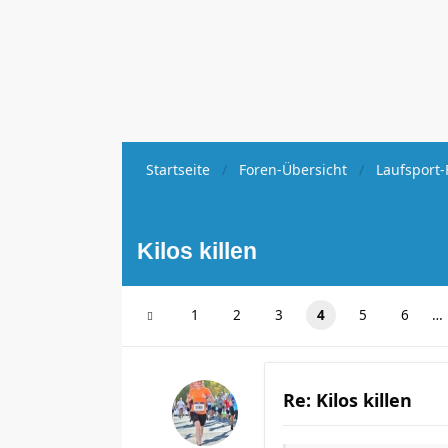
Startseite
Foren-Übersicht
Laufsport-
Kilos killen
1
2
3
4
5
6
…
Re: Kilos killen