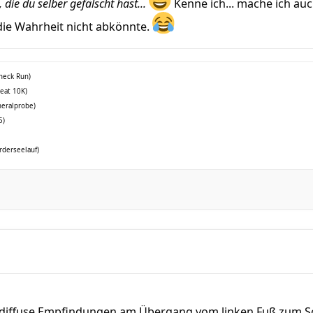
 die du selber gefälscht hast...
Kenne ich... mache ich auc
die Wahrheit nicht abkönnte.
check Run)
reat 10K)
neralprobe)
5)
rderseelauf)
h diffuse Empfindungen am Übergang vom linken Fuß zum S