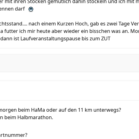
er mit ihren Stöcken gemütlich dahin stöckeln und ich mit
rennen darf
wichtsstand.... nach einem Kurzen Hoch, gab es zwei Tage
- da futter ich mir heute aber wieder ein bisschen was an. 
d dann ist Laufveranstaltungspause bis zum ZUT
u morgen beim HaMa oder auf den 11 km unterwegs?
en beim Halbmarathon.
tartnummer?