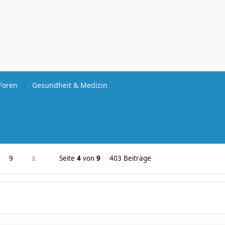
Foren
Gesundheit & Medizin
9
Seite
4
von
9
403 Beiträge