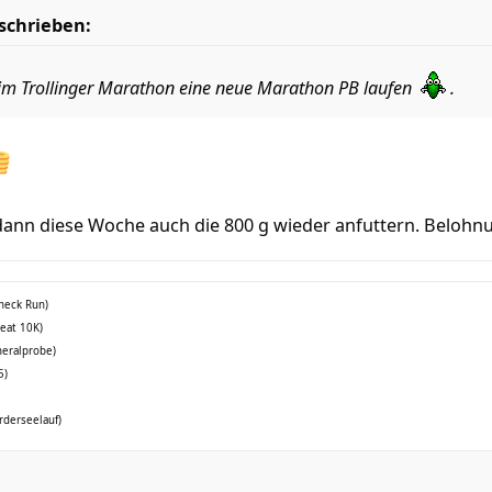
schrieben:
eim Trollinger Marathon eine neue Marathon PB laufen
.
 dann diese Woche auch die 800 g wieder anfuttern. Belohn
check Run)
reat 10K)
neralprobe)
5)
rderseelauf)