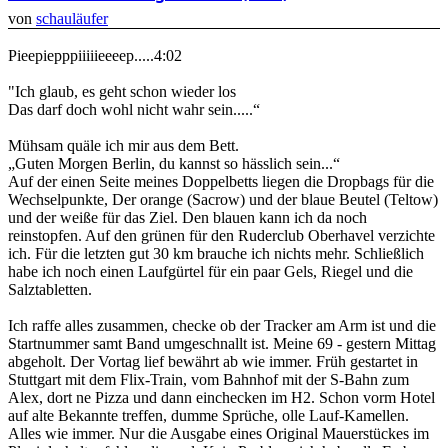
von
schauläufer
Pieepiepppiiiiieeeep.....4:02
"Ich glaub, es geht schon wieder los
Das darf doch wohl nicht wahr sein.....“
Mühsam quäle ich mir aus dem Bett.
„Guten Morgen Berlin, du kannst so hässlich sein...“
Auf der einen Seite meines Doppelbetts liegen die Dropbags für die
Wechselpunkte, Der orange (Sacrow) und der blaue Beutel (Teltow)
und der weiße für das Ziel. Den blauen kann ich da noch
reinstopfen. Auf den grünen für den Ruderclub Oberhavel verzichte
ich. Für die letzten gut 30 km brauche ich nichts mehr. Schließlich
habe ich noch einen Laufgürtel für ein paar Gels, Riegel und die
Salztabletten.
Ich raffe alles zusammen, checke ob der Tracker am Arm ist und die
Startnummer samt Band umgeschnallt ist. Meine 69 - gestern Mittag
abgeholt. Der Vortag lief bewährt ab wie immer. Früh gestartet in
Stuttgart mit dem Flix-Train, vom Bahnhof mit der S-Bahn zum
Alex, dort ne Pizza und dann einchecken im H2. Schon vorm Hotel
auf alte Bekannte treffen, dumme Sprüche, olle Lauf-Kamellen.
Alles wie immer. Nur die Ausgabe eines Original Mauerstückes im