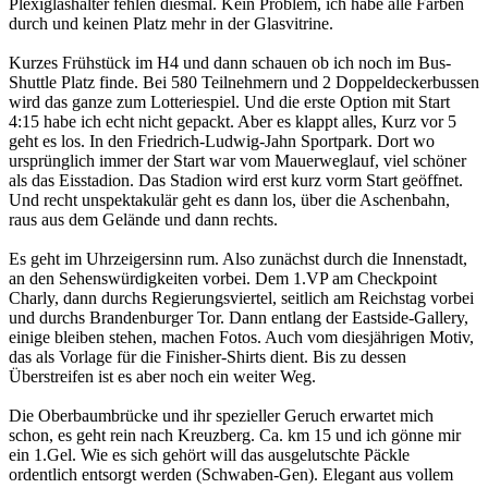
Plexiglashalter fehlen diesmal. Kein Problem, ich habe alle Farben
durch und keinen Platz mehr in der Glasvitrine.
Kurzes Frühstück im H4 und dann schauen ob ich noch im Bus-
Shuttle Platz finde. Bei 580 Teilnehmern und 2 Doppeldeckerbussen
wird das ganze zum Lotteriespiel. Und die erste Option mit Start
4:15 habe ich echt nicht gepackt. Aber es klappt alles, Kurz vor 5
geht es los. In den Friedrich-Ludwig-Jahn Sportpark. Dort wo
ursprünglich immer der Start war vom Mauerweglauf, viel schöner
als das Eisstadion. Das Stadion wird erst kurz vorm Start geöffnet.
Und recht unspektakulär geht es dann los, über die Aschenbahn,
raus aus dem Gelände und dann rechts.
Es geht im Uhrzeigersinn rum. Also zunächst durch die Innenstadt,
an den Sehenswürdigkeiten vorbei. Dem 1.VP am Checkpoint
Charly, dann durchs Regierungsviertel, seitlich am Reichstag vorbei
und durchs Brandenburger Tor. Dann entlang der Eastside-Gallery,
einige bleiben stehen, machen Fotos. Auch vom diesjährigen Motiv,
das als Vorlage für die Finisher-Shirts dient. Bis zu dessen
Überstreifen ist es aber noch ein weiter Weg.
Die Oberbaumbrücke und ihr spezieller Geruch erwartet mich
schon, es geht rein nach Kreuzberg. Ca. km 15 und ich gönne mir
ein 1.Gel. Wie es sich gehört will das ausgelutschte Päckle
ordentlich entsorgt werden (Schwaben-Gen). Elegant aus vollem