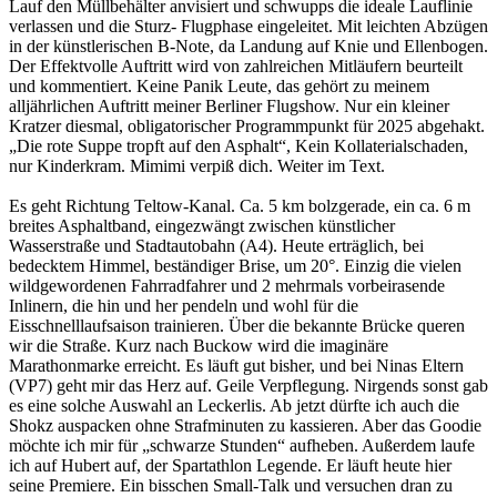
Lauf den Müllbehälter anvisiert und schwupps die ideale Lauflinie
verlassen und die Sturz- Flugphase eingeleitet. Mit leichten Abzügen
in der künstlerischen B-Note, da Landung auf Knie und Ellenbogen.
Der Effektvolle Auftritt wird von zahlreichen Mitläufern beurteilt
und kommentiert. Keine Panik Leute, das gehört zu meinem
alljährlichen Auftritt meiner Berliner Flugshow. Nur ein kleiner
Kratzer diesmal, obligatorischer Programmpunkt für 2025 abgehakt.
„Die rote Suppe tropft auf den Asphalt“, Kein Kollaterialschaden,
nur Kinderkram. Mimimi verpiß dich. Weiter im Text.
Es geht Richtung Teltow-Kanal. Ca. 5 km bolzgerade, ein ca. 6 m
breites Asphaltband, eingezwängt zwischen künstlicher
Wasserstraße und Stadtautobahn (A4). Heute erträglich, bei
bedecktem Himmel, beständiger Brise, um 20°. Einzig die vielen
wildgewordenen Fahrradfahrer und 2 mehrmals vorbeirasende
Inlinern, die hin und her pendeln und wohl für die
Eisschnelllaufsaison trainieren. Über die bekannte Brücke queren
wir die Straße. Kurz nach Buckow wird die imaginäre
Marathonmarke erreicht. Es läuft gut bisher, und bei Ninas Eltern
(VP7) geht mir das Herz auf. Geile Verpflegung. Nirgends sonst gab
es eine solche Auswahl an Leckerlis. Ab jetzt dürfte ich auch die
Shokz auspacken ohne Strafminuten zu kassieren. Aber das Goodie
möchte ich mir für „schwarze Stunden“ aufheben. Außerdem laufe
ich auf Hubert auf, der Spartathlon Legende. Er läuft heute hier
seine Premiere. Ein bisschen Small-Talk und versuchen dran zu