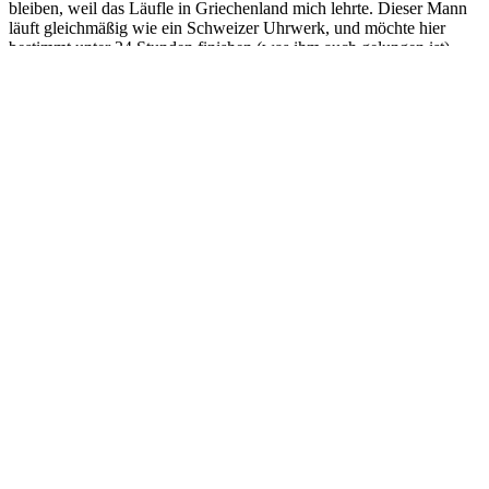
bleiben, weil das Läufle in Griechenland mich lehrte. Dieser Mann
läuft gleichmäßig wie ein Schweizer Uhrwerk, und möchte hier
bestimmt unter 24 Stunden finishen (was ihm auch gelungen ist).
Uns so ein bisschen verlegen schiele ich auch darauf, mir noch mal
einen Buckle zu holen auf meine alten Tage. Also – Hubert sollte
hinter mir sein, dann paßsts. Leider ist Hubert irgendwann weg und
meine hoffnungsfrohen Gedanken noch ein bisschen mehr Blech
aus Berlin heimzubringen auch. C’est la vie.
Bis auf die Umgehung, die wir später wegen eines Sturmschadens
umgehen müssen, ist mir die Strecke zwischenzeitlich in Fleisch und
Blut übergegangen. Trotzdem verdränge ich unterm Jahr immer
wieder erfolgreich, wie sehr mich die diese zu großen Teilen
angeödet hat.
„Wenn man sich's schön macht auch wenns hässlich ist, wenn es
alles gibt und du dich fragst wie das zusammen passt. Das ist Berlin,
Berlin, Berlin“
Nach kilometerlangen schnurgeraden Asphaltbändern entlang
grüner Weideflächen endlich ein Schwenk. Egal – ob rechts, oder
links – der Richtungswechsel kommt und dann – die gleiche
Monotonie.
„Berlin, du bist nicht schön und das weißt du auch, dein Panorama