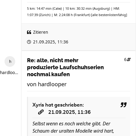
5 km: 14:47 min (Calw) | 10 km: 30:32 min (Augsburg) | HM:
1:07:39 (Zürich) | M: 2:24:08 h (Frankfurt)
[alle bestenlistenfähig]
Zitieren
21.09.2025, 11:36
6
Re: alte, nicht mehr
produzierte Laufschuhserien
hardlooper
nochmal kaufen
von
hardlooper
Xyris
hat geschrieben:
21.09.2025, 11:36
Selbst wenn es noch welche gibt. Der
Schaum der uralten Modelle wird hart,