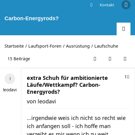
Kontakt
extra Schuh für ambitionierte Läufe/Wettkampf?
Carbon-Energyrods?
Startseite
Laufsport-Foren
Ausrüstung
Laufschuhe
15 Beiträge
extra Schuh für ambitionierte
1
Läufe/Wettkampf? Carbon-
leodavi
Energyrods?
von
leodavi
...irgendwie weis ich nicht so recht wie
ich anfangen soll - ich hoffe man
verzeiht es mir wenn ich zu weit