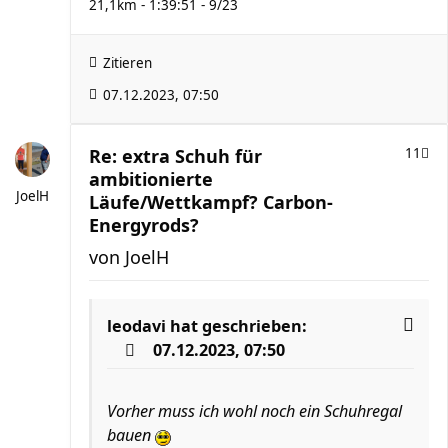
21,1km - 1:39:51 - 9/23
Zitieren
07.12.2023, 07:50
Re: extra Schuh für
11
ambitionierte
JoelH
Läufe/Wettkampf? Carbon-
Energyrods?
von
JoelH
leodavi
hat geschrieben:
07.12.2023, 07:50
Vorher muss ich wohl noch ein Schuhregal
bauen