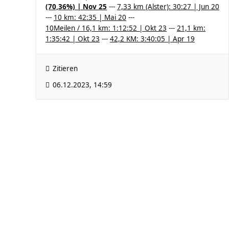
(70,36%) | Nov 25
---
7,33 km (Alster): 30:27 | Jun 20
---
10 km: 42:35 | Mai 20
---
10Meilen / 16,1 km: 1:12:52 | Okt 23
---
21,1 km:
1:35:42 | Okt 23
---
42,2 KM: 3:40:05 | Apr 19
Zitieren
06.12.2023, 14:59