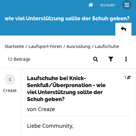
Kontakt
Laufschuhe bei Knick-Senkfuß/Überpronation -
wie viel Unterstützung sollte der Schuh geben?
Startseite
Laufsport-Foren
Ausrüstung
Laufschuhe
12 Beiträge
1
Laufschuhe bei Knick-
Senkfuß/Überpronation - wie
Creaze
viel Unterstützung sollte der
Schuh geben?
von
Creaze
Liebe Community,