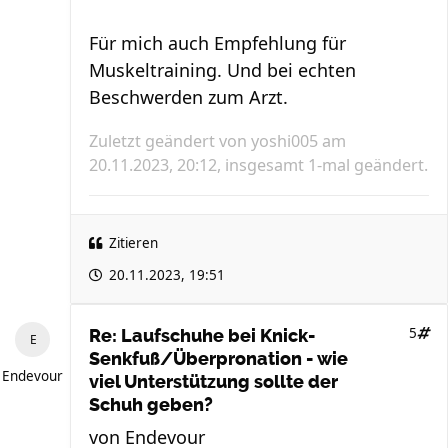
Für mich auch Empfehlung für
Muskeltraining. Und bei echten
Beschwerden zum Arzt.
Zuletzt geändert von
yoshi005
am
20.11.2023, 20:12, insgesamt 1-mal geändert.
Zitieren
20.11.2023, 19:51
5
Re: Laufschuhe bei Knick-
Senkfuß/Überpronation - wie
Endevour
viel Unterstützung sollte der
Schuh geben?
von
Endevour