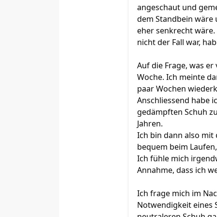
angeschaut und gemei
dem Standbein wäre u
eher senkrecht wäre. 
nicht der Fall war, ha
Auf die Frage, was er
Woche. Ich meinte dan
paar Wochen wieder
Anschliessend habe i
gedämpften Schuh zu l
Jahren.
Ich bin dann also mi
bequem beim Laufen, 
Ich fühle mich irgend
Annahme, dass ich wen
Ich frage mich im Na
Notwendigkeit eines S
neutraleren Schuh gar