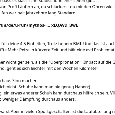
dass es klassische Stabischuhe eher selten gibt.
von Profi Läufern an, da schlackerst du mit den Ohren wie 
fen war halt Jahrzehnte lang Standard.
.run/de/u-run/mythos- ... xEQAvD_BwE
 für deine 4-5 Einheiten, Trotz hohem BMI. Und das Ist auch 
affte Mehr Reize in kürzere Zeit und hält eine evtl Problem
er wichtiger sein, als die "Überpronation". Impact auf die
ind, geht es sich leichter mit den Wochen Kilometer.
rchaus Sinn machen.
lich nicht. Schuhe kann man nie genug Haben;).
ig, ein etwas anderer Schuh kann durchaus hilfreich sein. Vl
zb weniger Dämpfung durchaus anders.
warst Aber in vielen Sportgeschäften ist die Laufabteilung n