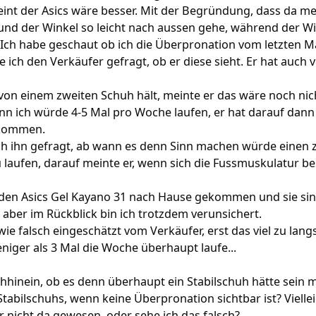
nt der Asics wäre besser. Mit der Begründung, dass da me
nd der Winkel so leicht nach aussen gehe, während der W
Ich habe geschaut ob ich die Überpronation vom letzten Ma
be ich den Verkäufer gefragt, ob er diese sieht. Er hat auch v
 von einem zweiten Schuh hält, meinte er das wäre noch nich
n ich würde 4-5 Mal pro Woche laufen, er hat darauf dann 
kommen.
ch ihn gefragt, ab wann es denn Sinn machen würde einen 
aufen, darauf meinte er, wenn sich die Fussmuskulatur bes
t den Asics Gel Kayano 31 nach Hause gekommen und sie sin
aber im Rückblick bin ich trotzdem verunsichert.
wie falsch eingeschätzt vom Verkäufer, erst das viel zu l
iger als 3 Mal die Woche überhaupt laufe...
chhinein, ob es denn überhaupt ein Stabilschuh hätte sein
tabilschuhs, wenn keine Überpronation sichtbar ist? Viellei
 nicht da gewesen, oder sehe ich das falsch?