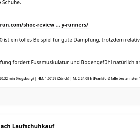
e Schuhe.
erun.com/shoe-review ... y-runners/
 ist ein tolles Beispiel für gute Dämpfung, trotzdem relat
fung fordert Fussmuskulatur und Bodengefühl natürlich an
30:32 min (Augsburg) | HM: 1:07:39 (Zürich) | M: 2:24:08 h (Frankfurt)
[alle bestenlisten
nach Laufschuhkauf