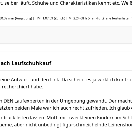
, selber läuft, Schuhe und Charakteristiken kennt etc. Weiß
30:32 min (Augsburg) | HM: 1:07:39 (Zürich) | M: 2:24:08 h (Frankfurt)
[alle bestenlisten
nach Laufschuhkauf
eine Antwort und den Link. Da scheint es ja wirklich kont
e recherchiert habe.
 an DEN Laufexperten in der Umgebung gewandt. Der mach
letzten beiden Male war ich auch recht zufrieden. Ich glaub 
ndruck leiten lassen. Mutti mit zwei kleinen Kindern im Sch
ueme, aber nicht unbedingt figurschmeichelnde Leinenshort