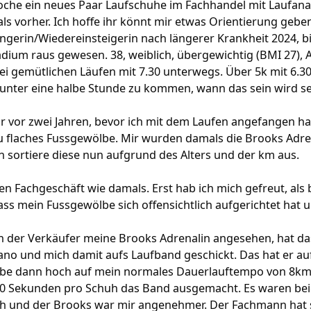
Woche ein neues Paar Laufschuhe im Fachhandel mit Laufana
ls vorher. Ich hoffe ihr könnt mir etwas Orientierung gebe
ngerin/Wiedereinsteigerin nach längerer Krankheit 2024, b
dium raus gewesen. 38, weiblich, übergewichtig (BMI 27), 
i gemütlichen Läufen mit 7.30 unterwegs. Über 5k mit 6.30
 unter eine halbe Stunde zu kommen, wann das sein wird sei
r vor zwei Jahren, bevor ich mit dem Laufen angefangen ha
 flaches Fussgewölbe. Mir wurden damals die Brooks Adren
ch sortiere diese nun aufgrund des Alters und der km aus.
en Fachgeschäft wie damals. Erst hab ich mich gefreut, al
s mein Fussgewölbe sich offensichtlich aufgerichtet hat u
ch der Verkäufer meine Brooks Adrenalin angesehen, hat d
yano und mich damit aufs Laufband geschickt. Das hat er au
 habe dann hoch auf mein normales Dauerlauftempo von 8km/
 10 Sekunden pro Schuh das Band ausgemacht. Es waren bei
ch und der Brooks war mir angenehmer. Der Fachmann hat 