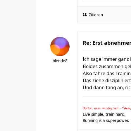
Zitieren
Re: Erst abnehmen
Ich sage immer ganz 
blende8
Beides zusammen geht
Also fahre das Traini
Das ziehe diszipliniert
Und dann fang an, rich
Dunkel, nass, windig, kalt. -
"Yeah, 
Live simple, train hard.
Running is a superpower.