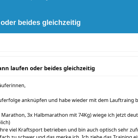
oder beides gleichzeitig
nn laufen oder beides gleichzeitig
Läuferinnen,
auferfolge anknüpfen und habe wieder mit dem Lauftraing
 Marathon, 3x Halbmarathon mit 74Kg) wiege ich jetzt deutl
lich)
Jahre viel Kraftsport betrieben und bin auch optisch sehr z
nfach zu schwer und das merke ich. Ich ziehe das Training e