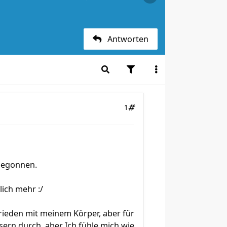
Antworten
1
 begonnen.
ich mehr :/
ufrieden mit meinem Körper, aber für
isern durch, aber Ich fühle mich wie