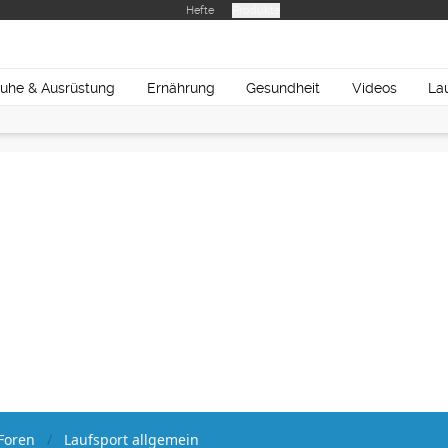
Hefte
Produkte
uhe & Ausrüstung
Ernährung
Gesundheit
Videos
La
Foren
Laufsport allgemein