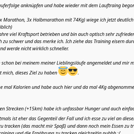
Lauferfolge anknüpfen und habe wieder mit dem Lauftraing bego
x Marathon, 3x Halbmarathon mit 74Kg) wiege ich jetzt deutlich
blich)
Jahre viel Kraftsport betrieben und bin auch optisch sehr zufried
h zu schwer und das merke ich. Ich ziehe das Training eisern durc
nd werde nicht wirklich schneller.
 schon bei meinem meiner Lieblingsläufe angemeldet und mir ma
t mich, dieses Ziel zu haben
.
se mal Kalorien und habe auch hier und da mal 4Kg abgenommen
n Strecken (+15km) habe ich unfassbar Hunger und auch einfach
ftmals ist eher das Gegenteil der Fall und ich esse zu viel an die
 zu tracken (das macht mir Spaß) und dann noch mein Essen zu 
raining und die Ernährung zu tracken gleichzeitig puhhh :/