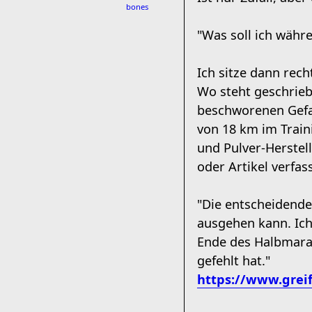
bones
"Was soll ich wäh
Ich sitze dann rec
Wo steht geschrieb
beschworenen Gefah
von 18 km im Traini
und Pulver-Herstel
oder Artikel verfas
"Die entscheidende
ausgehen kann. Ich
Ende des Halbmarat
gefehlt hat."
https://www.greif