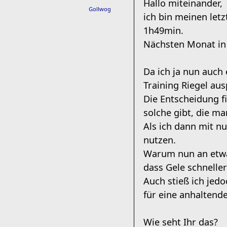
Hallo miteinander,
Gollwog
ich bin meinen letz
1h49min.
Nächsten Monat in M
Da ich ja nun auch
Training Riegel au
Die Entscheidung f
solche gibt, die m
Als ich dann mit n
nutzen.
Warum nun an etwa
dass Gele schnelle
Auch stieß ich jedo
für eine anhaltend
Wie seht Ihr das?