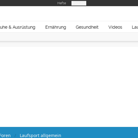
Hefte
Produkte
uhe & Ausrüstung
Ernährung
Gesundheit
Videos
La
Foren
Laufsport allgemein