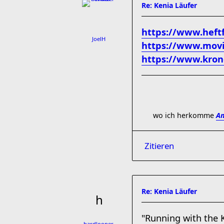
Re: Kenia Läufer
https://www.heft
JoelH
https://www.movie
https://www.kron
wo ich herkomme
Am
Zitieren
Re: Kenia Läufer
"Running with the K
hardlooper