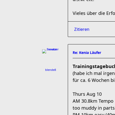
Vieles über die Erf
Zitieren
Re: Kenia Läufer
Trainingstagebuc
blende8
(habe ich mal irge
für ca. 6 Wochen b
Thurs Aug 10
AM 30.8km Tempo Ru
too muddy in parts
PM 10km easy (40m