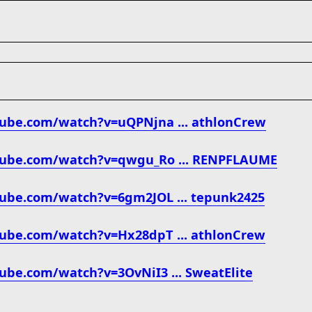
ube.com/watch?v=uQPNjna ... athlonCrew
tube.com/watch?v=qwgu_Ro ... RENPFLAUME
ube.com/watch?v=6gm2JOL ... tepunk2425
ube.com/watch?v=Hx28dpT ... athlonCrew
ube.com/watch?v=3OvNiI3 ... SweatElite