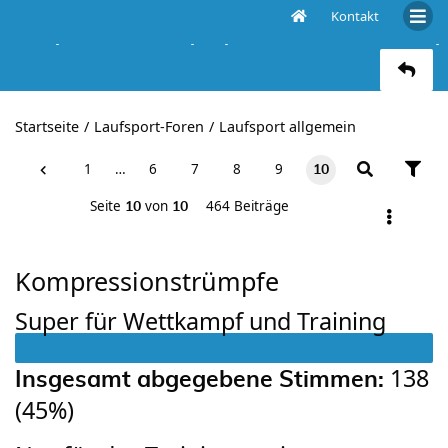
Kontakt
Kompressionsstrümpfe (wie fühlt ihr euch darin?)
Startseite
Laufsport-Foren
Laufsport allgemein
1
…
6
7
8
9
10
Seite
von
464 Beiträge
10
10
Kompressionstrümpfe
Super für Wettkampf und Training
138
Insgesamt abgegebene Stimmen:
(
45%
)