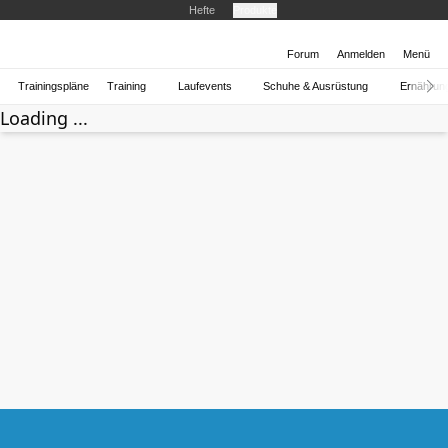
Hefte
Produkte
Forum
Anmelden
Menü
Trainingspläne
Training
Laufevents
Schuhe & Ausrüstung
Ernährun
Loading ...