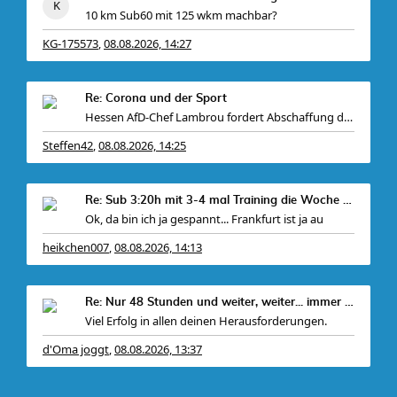
10 km Sub60 mit 125 wkm machbar?
KG-175573
08.08.2026, 14:27
,
Gebe mir
Re: Corona und der Sport
Hessen AfD-Chef Lambrou fordert Abschaffung der bi
Steffen42
08.08.2026, 14:25
,
Re: Sub 3:20h mit 3-4 mal Training die Woche machb
Ok, da bin ich ja gespannt... Frankfurt ist ja au
heikchen007
08.08.2026, 14:13
,
Re: Nur 48 Stunden und weiter, weiter... immer wei
Viel Erfolg in allen deinen Herausforderungen.
d'Oma joggt
08.08.2026, 13:37
,