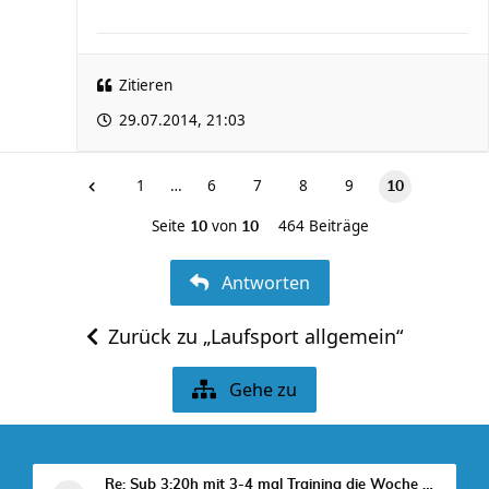
Zitieren
29.07.2014, 21:03
1
…
6
7
8
9
10
Seite
von
464 Beiträge
10
10
Antworten
Zurück zu „Laufsport allgemein“
Gehe zu
Re: Sub 3:20h mit 3-4 mal Training die Woche machb